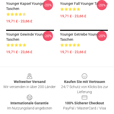
Younger Kapsel Younger
Younger Fall Younger Taschen
-20%
-20%
Taschen
19,71 £ - 23,66 £
19,71 £ - 23,66 £
Younger Gewinde Younger
Younger Getriebe Younger
-20%
-20%
Taschen
Taschen
19,71 £ - 23,66 £
19,71 £ - 23,66 £
Footer
Weltweiter Versand
Kaufen Sie mit Vertrauen
Wir versenden in über 200 Länder
24/7 Schutz von Klicks bis zur
Lieferung
Internationale Garantie
100% Sicherer Checkout
Im Nutzungsland angeboten
PayPal / MasterCard / Visa