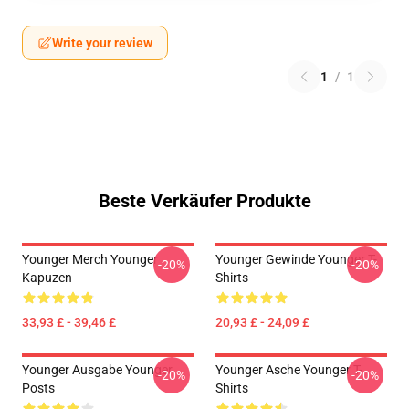
Write your review
1
/
1
Beste Verkäufer Produkte
Younger Merch Younger
Younger Gewinde Younger T-
-20%
-20%
Kapuzen
Shirts
33,93 £ - 39,46 £
20,93 £ - 24,09 £
Younger Ausgabe Younger
Younger Asche Younger T-
-20%
-20%
Posts
Shirts