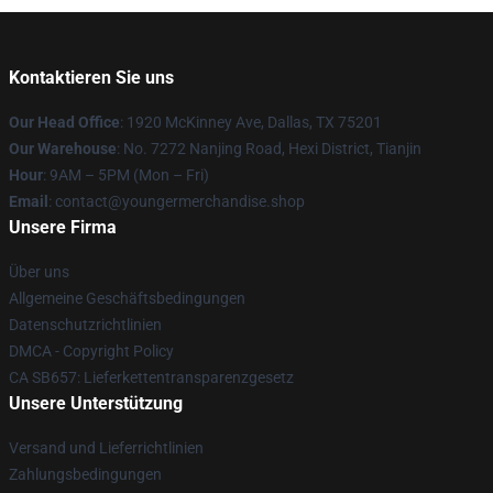
Kontaktieren Sie uns
Our Head Office
: 1920 McKinney Ave, Dallas, TX 75201
Our Warehouse
: No. 7272 Nanjing Road, Hexi District, Tianjin
Hour
: 9AM – 5PM (Mon – Fri)
Email
: contact@youngermerchandise.shop
Unsere Firma
Über uns
Allgemeine Geschäftsbedingungen
Datenschutzrichtlinien
DMCA - Copyright Policy
CA SB657: Lieferkettentransparenzgesetz
Unsere Unterstützung
Versand und Lieferrichtlinien
Zahlungsbedingungen