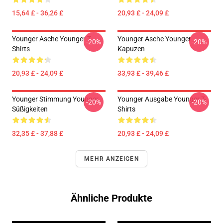
15,64 £ - 36,26 £
20,93 £ - 24,09 £
Younger Asche Younger T-
Younger Asche Younger
-20%
-20%
Shirts
Kapuzen
20,93 £ - 24,09 £
33,93 £ - 39,46 £
Younger Stimmung Younger
Younger Ausgabe Younger T-
-20%
-20%
Süßigkeiten
Shirts
32,35 £ - 37,88 £
20,93 £ - 24,09 £
MEHR ANZEIGEN
Ähnliche Produkte