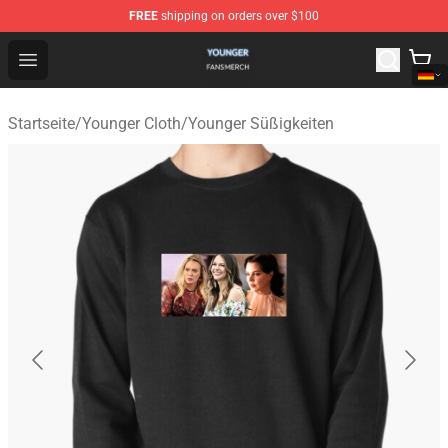
FREE
shipping on orders over $100
Younger Shop - Official Younger Merchandise Store
Open menu
Startseite
/
Younger Cloth
/
Younger Süßigkeiten