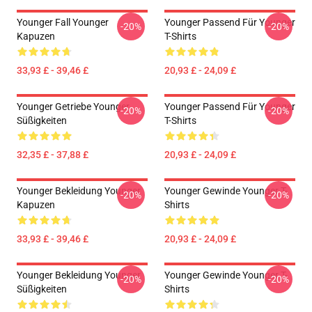
Younger Fall Younger
Younger Passend Für Younger
-20%
-20%
Kapuzen
T-Shirts
33,93 £ - 39,46 £
20,93 £ - 24,09 £
Younger Getriebe Younger
Younger Passend Für Younger
-20%
-20%
Süßigkeiten
T-Shirts
32,35 £ - 37,88 £
20,93 £ - 24,09 £
Younger Bekleidung Younger
Younger Gewinde Younger T-
-20%
-20%
Kapuzen
Shirts
33,93 £ - 39,46 £
20,93 £ - 24,09 £
Younger Bekleidung Younger
Younger Gewinde Younger T-
-20%
-20%
Süßigkeiten
Shirts