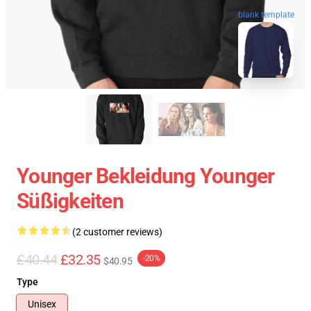
blank template
Younger Bekleidung Younger
Süßigkeiten
(2 customer reviews)
£40.44
£32.35
-20%
$40.95
Type
Unisex