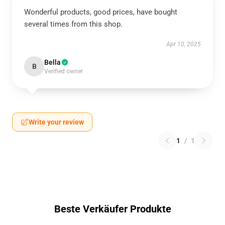
Wonderful products, good prices, have bought
several times from this shop.
Apr 10, 2025
Bella
B
Verified owner
Write your review
1
/
1
Beste Verkäufer Produkte