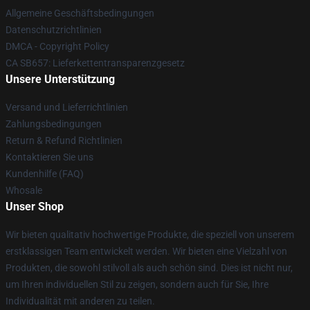
Allgemeine Geschäftsbedingungen
Datenschutzrichtlinien
DMCA - Copyright Policy
CA SB657: Lieferkettentransparenzgesetz
Unsere Unterstützung
Versand und Lieferrichtlinien
Zahlungsbedingungen
Return & Refund Richtlinien
Kontaktieren Sie uns
Kundenhilfe (FAQ)
Whosale
Unser Shop
Wir bieten qualitativ hochwertige Produkte, die speziell von unserem
erstklassigen Team entwickelt werden. Wir bieten eine Vielzahl von
Produkten, die sowohl stilvoll als auch schön sind. Dies ist nicht nur,
um Ihren individuellen Stil zu zeigen, sondern auch für Sie, Ihre
Individualität mit anderen zu teilen.