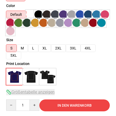
Color
Default
Size
S
M
L
XL
2XL
3XL
4XL
5XL
Print Location
Größentabelle anzeigen
Quantity
IN DEN WARENKORB