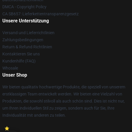
DMCA - Copyright Policy
CA SB657: Lieferkettentransparenzgesetz
Unsere Unterstützung
Versand und Lieferrichtlinien
Zahlungsbedingungen
Return & Refund Richtlinien
Kontaktieren Sie uns
Kundenhilfe (FAQ)
Whosale
Unser Shop
Wir bieten qualitativ hochwertige Produkte, die speziell von unserem
erstklassigen Team entwickelt werden. Wir bieten eine Vielzahl von
Produkten, die sowohl stilvoll als auch schön sind. Dies ist nicht nur,
um Ihren individuellen Stil zu zeigen, sondern auch für Sie, Ihre
Individualität mit anderen zu teilen.