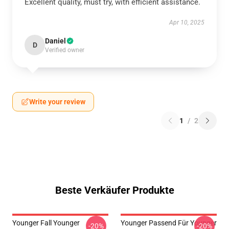
Excellent quality, must try, with efficient assistance.
Apr 10, 2025
Daniel
D
Verified owner
Write your review
1
/
2
Beste Verkäufer Produkte
Younger Fall Younger
Younger Passend Für Younger
-20%
-20%