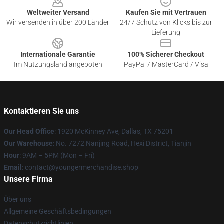
Weltweiter Versand
Kaufen Sie mit Vertrauen
Wir versenden in über 200 Länder
24/7 Schutz von Klicks bis zur
Lieferung
Internationale Garantie
100% Sicherer Checkout
Im Nutzungsland angeboten
PayPal / MasterCard / Visa
Kontaktieren Sie uns
Our Head Office
: 1920 McKinney Ave, Dallas, TX 75201
Our Warehouse
: No. 7272 Nanjing Road, Hexi District, Tianjin
Hour
: 9AM – 5PM (Mon – Fri)
Email
: contact@youngermerchandise.shop
Unsere Firma
Über uns
Allgemeine Geschäftsbedingungen
Datenschutzrichtlinien