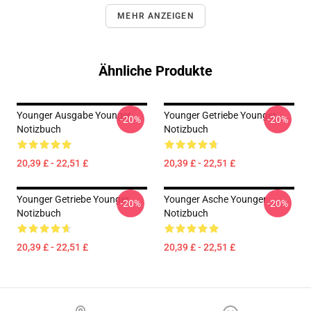
MEHR ANZEIGEN
Ähnliche Produkte
Younger Ausgabe Younger
Younger Getriebe Younger
-20%
-20%
Notizbuch
Notizbuch
20,39 £ - 22,51 £
20,39 £ - 22,51 £
Younger Getriebe Younger
Younger Asche Younger
-20%
-20%
Notizbuch
Notizbuch
20,39 £ - 22,51 £
20,39 £ - 22,51 £
Footer