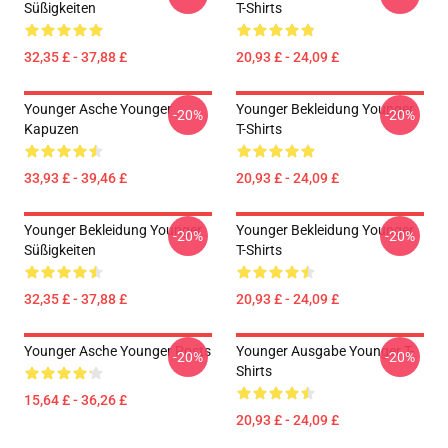
Süßigkeiten
T-Shirts
32,35 £ - 37,88 £
20,93 £ - 24,09 £
Younger Asche Younger
Younger Bekleidung Younger
-20%
-20%
Kapuzen
T-Shirts
33,93 £ - 39,46 £
20,93 £ - 24,09 £
Younger Bekleidung Younger
Younger Bekleidung Younger
-20%
-20%
Süßigkeiten
T-Shirts
32,35 £ - 37,88 £
20,93 £ - 24,09 £
Younger Asche Younger Posts
Younger Ausgabe Younger T-
-20%
-20%
Shirts
15,64 £ - 36,26 £
20,93 £ - 24,09 £