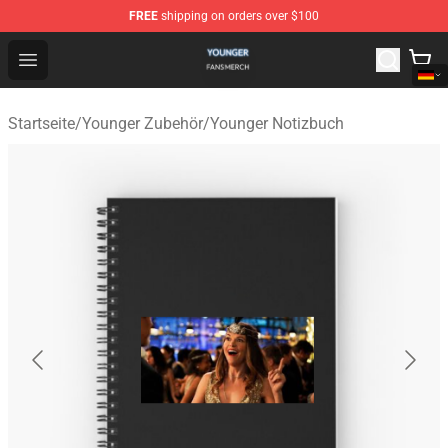
FREE
shipping on orders over $100
Younger Shop - Official Younger Merchandise Store
Open menu
Startseite
/
Younger Zubehör
/
Younger Notizbuch