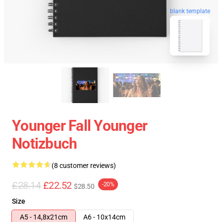
blank template
Younger Fall Younger
Notizbuch
(8 customer reviews)
£28.14
£22.52
-20%
$28.50
Size
A5 - 14,8x21cm
A6 - 10x14cm