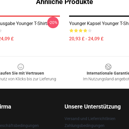
Ähnliche Produkte
-20%
usgabe Younger T-Shirts
Younger Kapsel Younger T-Shi
24,09 £
20,93 £ - 24,09 £
aufen Sie mit Vertrauen
Internationale Garanti
utz von Klicks bis zur Lieferung
Im Nutzungsland angebo
irma
Unsere Unterstützung
Versand und Lieferrichtlinien
Geschäftsbedingungen
Zahlungsbedingungen