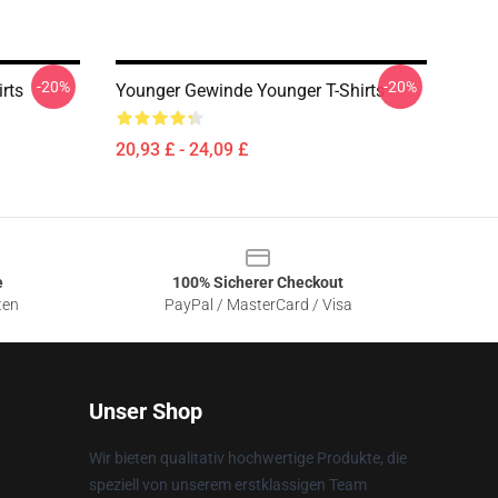
-20%
-20%
rts
Younger Gewinde Younger T-Shirts
20,93 £ - 24,09 £
e
100% Sicherer Checkout
ten
PayPal / MasterCard / Visa
Unser Shop
Wir bieten qualitativ hochwertige Produkte, die
speziell von unserem erstklassigen Team