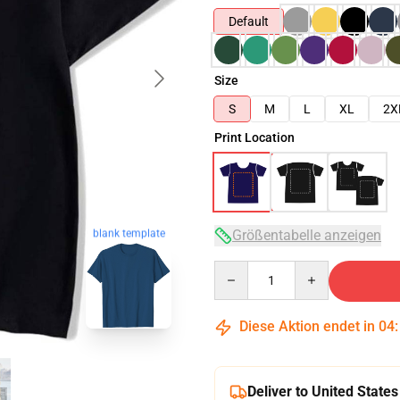
Default
Size
S
M
L
XL
2X
Print Location
Größentabelle anzeigen
blank template
Quantity
Diese Aktion endet in
04
Deliver to United States