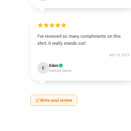
I’ve received so many compliments on this
shirt; it really stands out!
Apr 14, 2025
Eden
E
Verified owner
Write your review