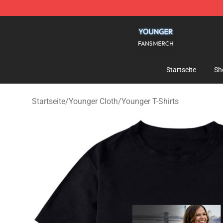
Younger Shop - Official Younger Merchandise Store
Startseite
Sh
Startseite
/
Younger Cloth
/
Younger T-Shirts