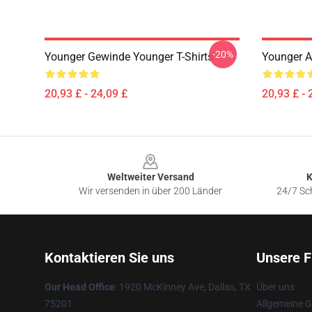
-20%
Younger Gewinde Younger T-Shirts
Younger A
20,93 £ - 24,09 £
20,93 £ - 
Footer
Weltweiter Versand
K
Wir versenden in über 200 Länder
24/7 Sch
Kontaktieren Sie uns
Unsere F
Our Head Office
: 1920 McKinney Ave, Dallas, TX
Über uns
75201
Allgemeine 