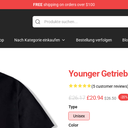
FREE
shipping on orders over $100
op
Nach Kategorie einkaufen
Bestellung verfolgen
Bl
Younger Getrieb
(5 customer reviews
£26.17
£20.94
-20%
$26.50
Type
Unisex
Color