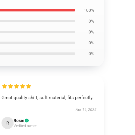
100%
0%
0%
0%
0%
Great quality shirt, soft material, fits perfectly.
Apr 14, 2025
Rosie
R
Verified owner