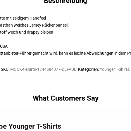
Beschreibung
atte mit seidigem Handfeel
Elasthan weiches Jersey Rückenpaneel
Stoff weich und drapey bleiben
 USA
 Drittanbieter-Führer gemacht wird, kann es leichte Abweichungen in dem P
SKU
:
MOCK-t-shirts-1744684077-DEFAULT
Kategorien
:
Younger T-Shirts
,
What Customers Say
be Younger T-Shirts