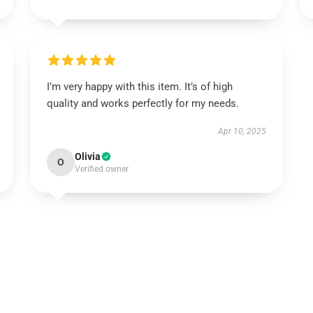
I’m very happy with this item. It’s of high
quality and works perfectly for my needs.
Apr 10, 2025
Olivia
O
Verified owner