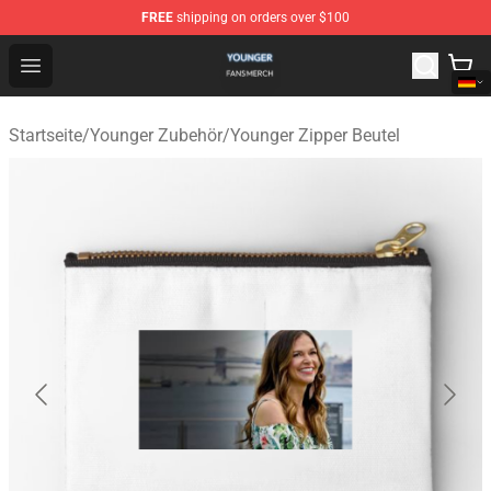
FREE
shipping on orders over $100
Younger Shop - Official Younger Merchandise Store
Open menu
Startseite
/
Younger Zubehör
/
Younger Zipper Beutel