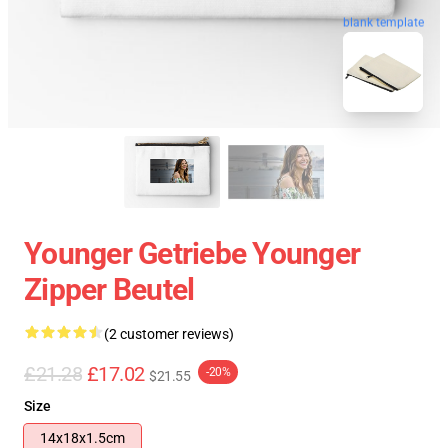
blank template
Younger Getriebe Younger
Zipper Beutel
(2 customer reviews)
£21.28
£17.02
-20%
$21.55
Size
14x18x1.5cm