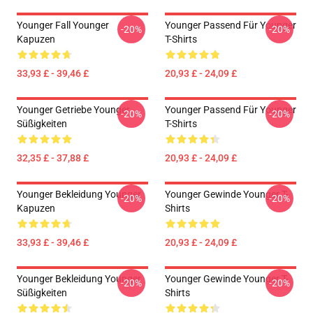
Younger Fall Younger
Younger Passend Für Younger
-20%
-20%
Kapuzen
T-Shirts
33,93 £ - 39,46 £
20,93 £ - 24,09 £
Younger Getriebe Younger
Younger Passend Für Younger
-20%
-20%
Süßigkeiten
T-Shirts
32,35 £ - 37,88 £
20,93 £ - 24,09 £
Younger Bekleidung Younger
Younger Gewinde Younger T-
-20%
-20%
Kapuzen
Shirts
33,93 £ - 39,46 £
20,93 £ - 24,09 £
Younger Bekleidung Younger
Younger Gewinde Younger T-
-20%
-20%
Süßigkeiten
Shirts