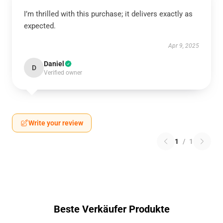
I’m thrilled with this purchase; it delivers exactly as
expected.
Apr 9, 2025
Daniel
D
Verified owner
Write your review
1
/
1
Beste Verkäufer Produkte