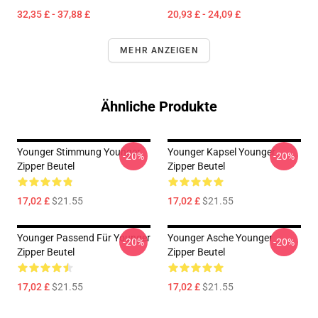
32,35 £ - 37,88 £
20,93 £ - 24,09 £
MEHR ANZEIGEN
Ähnliche Produkte
Younger Stimmung Younger
Younger Kapsel Younger
-20%
-20%
Zipper Beutel
Zipper Beutel
17,02 £
$21.55
17,02 £
$21.55
Younger Passend Für Younger
Younger Asche Younger
-20%
-20%
Zipper Beutel
Zipper Beutel
17,02 £
$21.55
17,02 £
$21.55