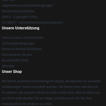
Allgemeine Geschäftsbedingungen
Datenschutzrichtlinien
DMCA - Copyright Policy
CA SB657: Lieferkettentransparenzgesetz
Unsere Unterstützung
Versand und Lieferrichtlinien
Zahlungsbedingungen
Return & Refund Richtlinien
Kontaktieren Sie uns
Kundenhilfe (FAQ)
Whosale
Unser Shop
Wir bieten qualitativ hochwertige Produkte, die speziell von unserem
erstklassigen Team entwickelt werden. Wir bieten eine Vielzahl von
Produkten, die sowohl stilvoll als auch schön sind. Dies ist nicht nur,
um Ihren individuellen Stil zu zeigen, sondern auch für Sie, Ihre
Individualität mit anderen zu teilen.