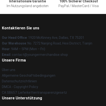
Internationale Garantie
100% Sicherer Checkout
Im Nutzungsland angeboten
PayPal / MasterCard / Visa
Kontaktieren Sie uns
Our Head Office
: 1920 McKinney Ave, Dallas, TX 75201
Our Warehouse
: No. 7272 Nanjing Road, Hexi District, Tianjin
Hour
: 9AM – 5PM (Mon – Fri)
Email
: contact@youngermerchandise.shop
Unsere Firma
Über uns
Allgemeine Geschäftsbedingungen
Datenschutzrichtlinien
DMCA - Copyright Policy
CA SB657: Lieferkettentransparenzgesetz
Unsere Unterstützung