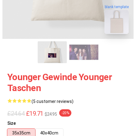
blank template
Younger Gewinde Younger
Taschen
(5 customer reviews)
£24.64
£19.71
-20%
$24.95
Size
35x35cm
40x40cm