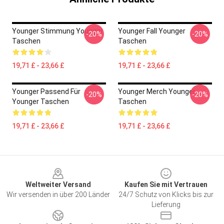
Younger Stimmung Younger
Younger Fall Younger
-20%
-20%
Taschen
Taschen
19,71 £ - 23,66 £
19,71 £ - 23,66 £
Younger Passend Für
Younger Merch Younger
-20%
-20%
Younger Taschen
Taschen
19,71 £ - 23,66 £
19,71 £ - 23,66 £
Footer
Weltweiter Versand
Kaufen Sie mit Vertrauen
Wir versenden in über 200 Länder
24/7 Schutz von Klicks bis zur
Lieferung