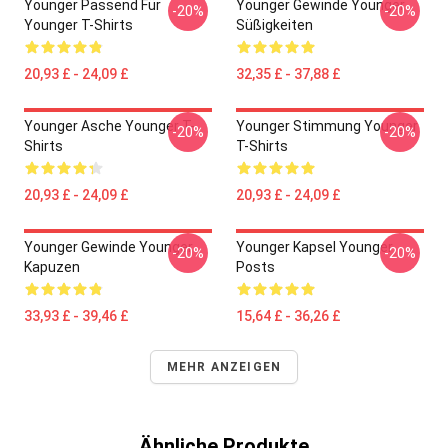
Younger Passend Für
Younger Gewinde Younger
-20%
-20%
Younger T-Shirts
Süßigkeiten
20,93 £ - 24,09 £
32,35 £ - 37,88 £
Younger Asche Younger T-
Younger Stimmung Younger
-20%
-20%
Shirts
T-Shirts
20,93 £ - 24,09 £
20,93 £ - 24,09 £
Younger Gewinde Younger
Younger Kapsel Younger
-20%
-20%
Kapuzen
Posts
33,93 £ - 39,46 £
15,64 £ - 36,26 £
MEHR ANZEIGEN
Ähnliche Produkte