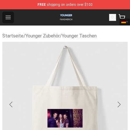
FREE
shipping on orders over $100
Younger Shop - Official Younger Merchandise Store
Open menu
Startseite
/
Younger Zubehör
/
Younger Taschen