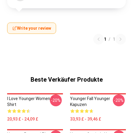
Write your review
1
/
1
Beste Verkäufer Produkte
I Love Younger Women T-
Younger Fall Younger
-20%
-20%
Shirt
Kapuzen
20,93 £ - 24,09 £
33,93 £ - 39,46 £