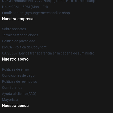
Our Warehouse
: No. 7272 Nanjing Road, Hexi District, Tianjin
Hour
: 9AM – 5PM (Mon – Fri)
Email
: contact@youngermerchandise.shop
Nuestra empresa
Sobre nosotros
Términos y condiciones
Política de privacidad
DMCA - Política de Copyright
CA SB657: Ley de transparencia en la cadena de suministro
Nuestro apoyo
Políticas de envío
Condiciones de pago
Políticas de reembolso
Contáctenos
Ayuda al cliente (FAQ)
Mayorista
Nuestra tienda