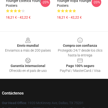
Younger Estética Younger
Younger Ropa Younger
-20%
-20%
Posters
Posters
18,21 € - 42,22 €
18,21 € - 42,22 €
Footer
Envío mundial
Compra con confianza
Enviamos a más de 200 países
Protegido 24/7 desde los clics
hasta la entrega
Garantía internacional
Pago 100% seguro
Ofrecido en el país de uso
PayPal / MasterCard / Visa
Contáctenos
Our Head Office
: 1920 McKinney Ave, Dallas, TX 75201