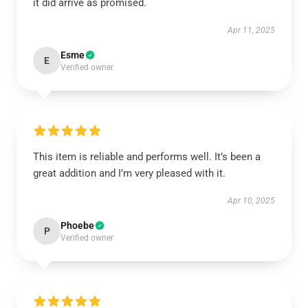
it did arrive as promised.
Apr 11, 2025
Esme
E
Verified owner
This item is reliable and performs well. It’s been a
great addition and I’m very pleased with it.
Apr 10, 2025
Phoebe
P
Verified owner