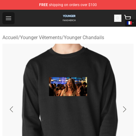
FREE
shipping on orders over $100
Younger Shop - Official Younger Merchandise Store
Open menu
Accueil
/
Younger Vêtements
/
Younger Chandails