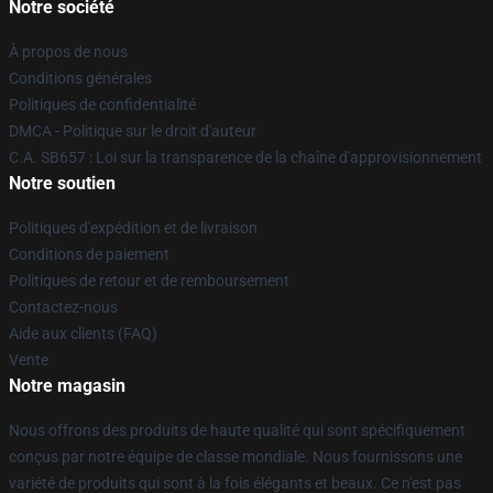
Notre société
À propos de nous
Conditions générales
Politiques de confidentialité
DMCA - Politique sur le droit d'auteur
C.A. SB657 : Loi sur la transparence de la chaîne d'approvisionnement
Notre soutien
Politiques d'expédition et de livraison
Conditions de paiement
Politiques de retour et de remboursement
Contactez-nous
Aide aux clients (FAQ)
Vente
Notre magasin
Nous offrons des produits de haute qualité qui sont spécifiquement
conçus par notre équipe de classe mondiale. Nous fournissons une
variété de produits qui sont à la fois élégants et beaux. Ce n'est pas