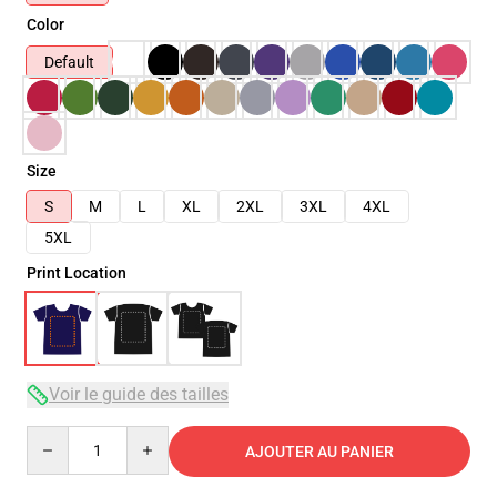
Color
Default
Size
S
M
L
XL
2XL
3XL
4XL
5XL
Print Location
Voir le guide des tailles
Quantity
AJOUTER AU PANIER