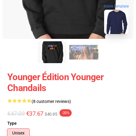
blank template
Younger Édition Younger
Chandails
(8 customer reviews)
€47.09
€37.67
-20%
$40.95
Type
Unisex