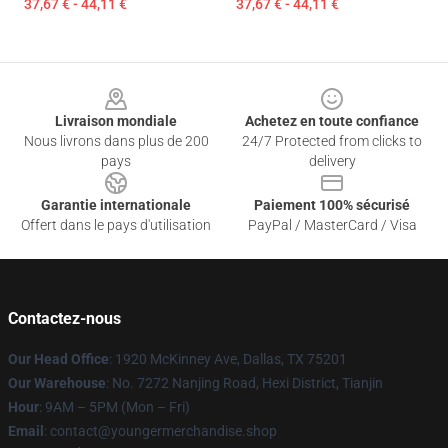
37,67 € - 44,11 €
37,67 € - 44,11 €
Footer
Livraison mondiale
Achetez en toute confiance
Nous livrons dans plus de 200
24/7 Protected from clicks to
pays
delivery
Garantie internationale
Paiement 100% sécurisé
Offert dans le pays d'utilisation
PayPal / MasterCard / Visa
Contactez-nous
Our Head Office
: 1920 McKinney Ave, Dallas, TX 75201
Our Warehouse
: No. 7272 Nanjing Road, Hexi District, Tianjin
Hour
: 9AM – 5PM (Mon – Fri)
Email
: contact@youngermerchandise.shop