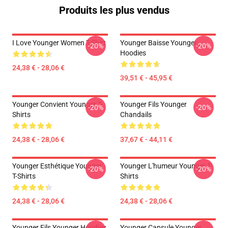
Produits les plus vendus
I Love Younger Women T-Shirt
Younger Baisse Younger
-20%
-20%
Hoodies
24,38 € - 28,06 €
39,51 € - 45,95 €
Younger Convient Younger T-
Younger Fils Younger
-20%
-20%
Shirts
Chandails
24,38 € - 28,06 €
37,67 € - 44,11 €
Younger Esthétique Younger
Younger L'humeur Younger T-
-20%
-20%
T-Shirts
Shirts
24,38 € - 28,06 €
24,38 € - 28,06 €
Younger Fils Younger Hoodies
Younger Capsule Younger