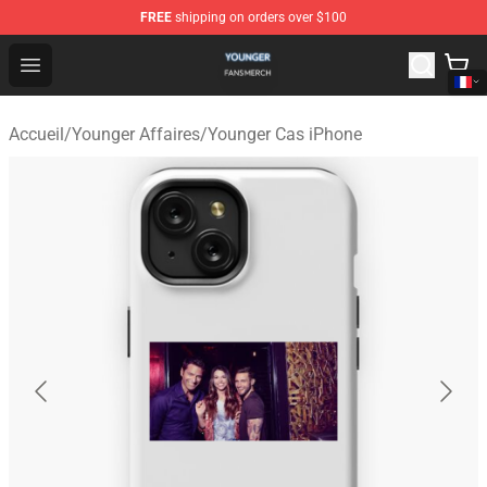
FREE
shipping on orders over $100
Younger Shop - Official Younger Merchandise Store
Open menu
Accueil
/
Younger Affaires
/
Younger Cas iPhone