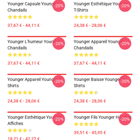
Younger Capsule Younger
Younger Esthétique Younger
-20%
-20%
Chandails
T-Shirts
37,67 € - 44,11 €
24,38 € - 28,06 €
Younger L'humeur Younger
Younger Appareil Younger
-20%
-20%
Chandails
Chandails
37,67 € - 44,11 €
37,67 € - 44,11 €
Younger Appareil Younger T-
Younger Baisse Younger T-
-20%
-20%
Shirts
Shirts
24,38 € - 28,06 €
24,38 € - 28,06 €
Younger Esthétique Younger
Younger Fils Younger Hoodies
-20%
-20%
Affiches
39,51 € - 45,95 €
18,21 € - 42,22 €