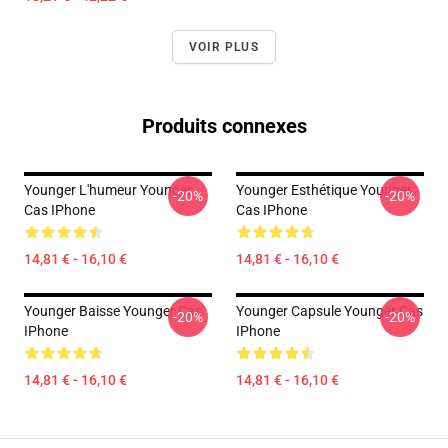
VOIR PLUS
Produits connexes
Younger L'humeur Younger
Younger Esthétique Younger
-20%
-20%
Cas IPhone
Cas IPhone
14,81 € - 16,10 €
14,81 € - 16,10 €
Younger Baisse Younger Cas
Younger Capsule Younger Cas
-20%
-20%
IPhone
IPhone
14,81 € - 16,10 €
14,81 € - 16,10 €