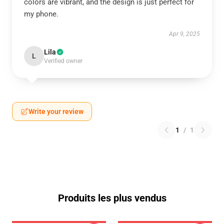
colors are vibrant, and the design is just perfect for
my phone.
Apr 9, 2025
Lila
L
Verified owner
Write your review
1
/
1
Produits les plus vendus