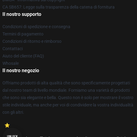
CA SB657: Legge sulla trasparenza della catena di fornitura
Il nostro supporto
Condizioni di spedizione e consegna
Termini di pagamento
Condizioni di ritorno e rimborso
Contattaci
Aiuto del cliente (FAQ)
Whosale
Il nostro negozio
Offriamo prodotti di alta qualità che sono specificamente progettati
dal nostro team di livello mondiale. Forniamo una varietà di prodotti
che sono sia elegante e bella. Questo non è solo per mostrare il vostro
stile individuale, ma anche per voi di condividere la vostra individualità
con gli altri.
UNLOCK