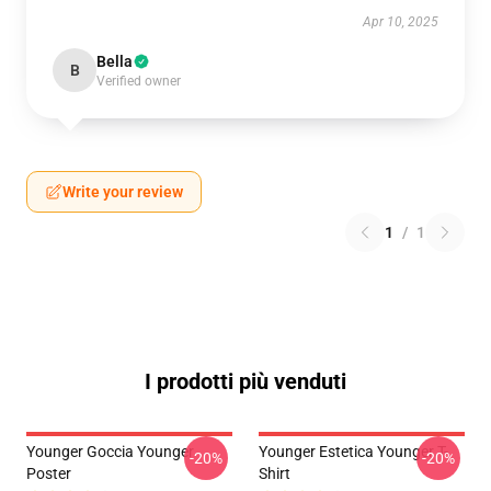
Apr 10, 2025
Bella
B
Verified owner
Write your review
1
/
1
I prodotti più venduti
Younger Goccia Younger
Younger Estetica Younger T-
-20%
-20%
Poster
Shirt