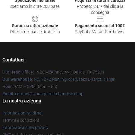
Spedizione mondiale
Acquista in tutta sicurezza
Spediamo in oltre 200 paesi
Protetto 24/7 dai clic alla
consegna
Garanzia internazionale
Pagamento sicuro al 100%
Offerto nel paese di utilizzo
PayPal / MasterCard / Visa
Contattaci
Our Head Office
: 1920 McKinney Ave, Dallas, TX 75201
Our Warehouse
: No. 7272 Nanjing Road, Hexi District, Tianjin
Hour
: 9AM – 5PM (Mon – Fri)
Email
: contact@youngermerchandise.shop
La nostra azienda
Informazioni su di noi
Termini e condizioni
Informativa sulla privacy
DMCA - Informativa sul copyright