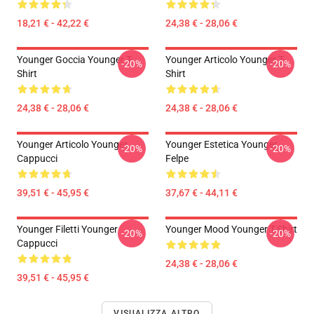
18,21 € - 42,22 €
24,38 € - 28,06 €
Younger Goccia Younger T-
Younger Articolo Younger T-
-20%
-20%
Shirt
Shirt
24,38 € - 28,06 €
24,38 € - 28,06 €
Younger Articolo Younger
Younger Estetica Younger
-20%
-20%
Cappucci
Felpe
39,51 € - 45,95 €
37,67 € - 44,11 €
Younger Filetti Younger
Younger Mood Younger T-Shirt
-20%
-20%
Cappucci
24,38 € - 28,06 €
39,51 € - 45,95 €
VISUALIZZA ALTRO