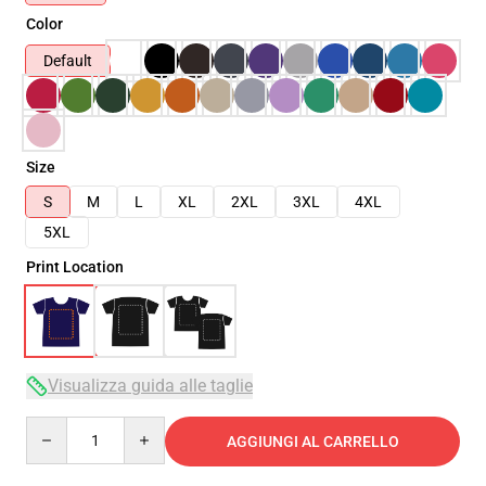
Color
Default
Size
S
M
L
XL
2XL
3XL
4XL
5XL
Print Location
Visualizza guida alle taglie
Quantity
AGGIUNGI AL CARRELLO