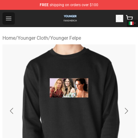
FREE
shipping on orders over $100
Younger Shop - Official Younger Merchandise Store
Open menu
Home
/
Younger Cloth
/
Younger Felpe