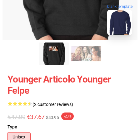
blank template
Younger Articolo Younger
Felpe
(2 customer reviews)
€47.09
€37.67
-20%
$40.95
Type
Unisex