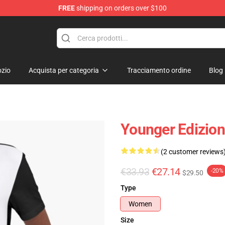
FREE
shipping on orders over $100
zio
Acquista per categoria
Tracciamento ordine
Blog
Younger Edizion
(2 customer reviews
€33.93
€27.14
-20%
$29.50
Type
Women
Size