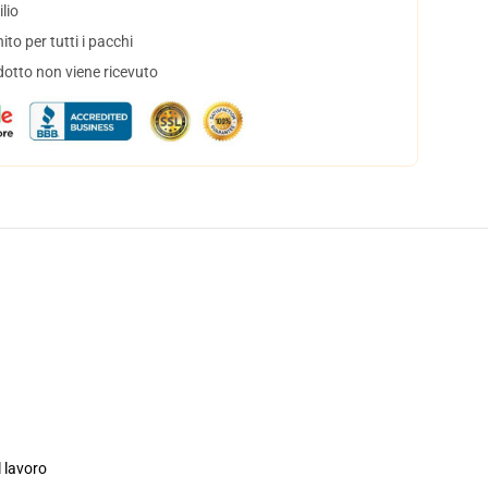
lio
to per tutti i pacchi
dotto non viene ricevuto
l lavoro