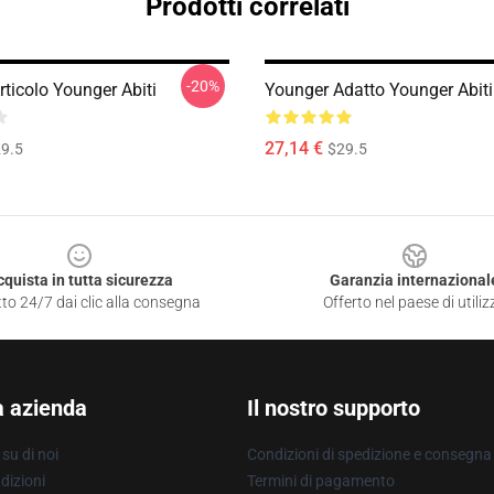
Prodotti correlati
-20%
ticolo Younger Abiti
Younger Adatto Younger Abiti
27,14 €
9.5
$29.5
cquista in tutta sicurezza
Garanzia internazional
to 24/7 dai clic alla consegna
Offerto nel paese di utiliz
a azienda
Il nostro supporto
su di noi
Condizioni di spedizione e consegna
dizioni
Termini di pagamento