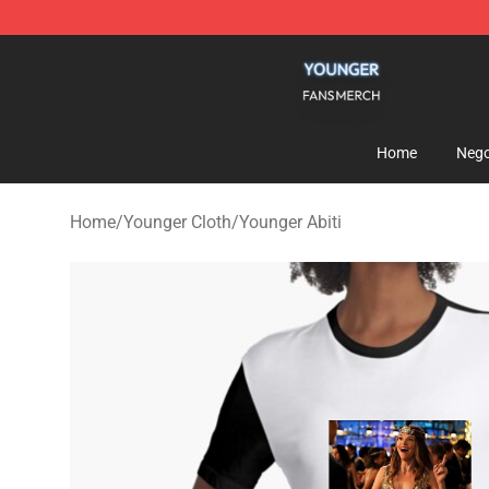
Younger Shop - Official Younger Merchandise Store
Home
Nego
Home
/
Younger Cloth
/
Younger Abiti