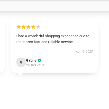
I had a wonderful shopping experience due to
the store’s fast and reliable service.
Apr 10, 2025
Gabriel
G
Verified owner