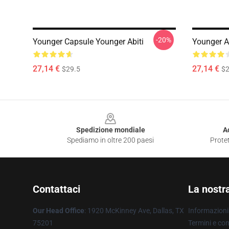
-20%
Younger Capsule Younger Abiti
Younger Ar
27,14 €
27,14 €
$29.5
$2
Footer
Spedizione mondiale
A
Spediamo in oltre 200 paesi
Protet
Contattaci
La nostr
Our Head Office
: 1920 McKinney Ave, Dallas, TX
Informazioni 
75201
Termini e con