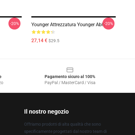
-20%
-20%
Younger Attrezzatura Younger Abiti
27,14 €
$29.5
e
Pagamento sicuro al 100%
zo
PayPal / MasterCard / Visa
Il nostro negozio
Offriamo prodotti di alta qualità che sono
specificamente progettati dal nostro team di