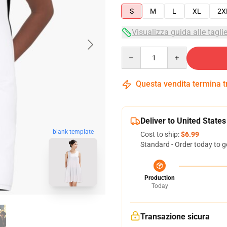
S
M
L
XL
2X
Visualizza guida alle tagli
Quantity
Questa vendita termina 
Deliver to United States
blank template
Cost to ship:
$6.99
Standard - Order today to g
Production
Today
Transazione sicura