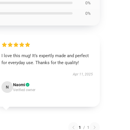
0%
0%
I love this mug! It’s expertly made and perfect
for everyday use. Thanks for the quality!
Apr 11, 2025
Naomi
N
Verified owner
1
/
1