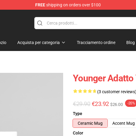
FREE
shipping on orders over $100
zio
Acquista per categoria
Tracciamento ordine
Blog
Younger Adatto
(3 customer reviews
€29.90
€23.92
-20%
$26.00
Type
Ceramic Mug
Accent Mug
Color