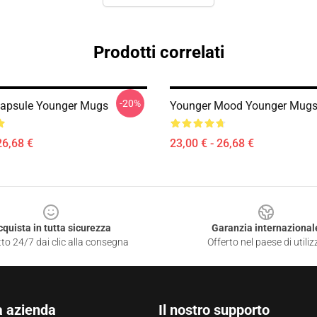
Prodotti correlati
-20%
Capsule Younger Mugs
Younger Mood Younger Mug
26,68 €
23,00 € - 26,68 €
cquista in tutta sicurezza
Garanzia internazional
to 24/7 dai clic alla consegna
Offerto nel paese di utiliz
a azienda
Il nostro supporto