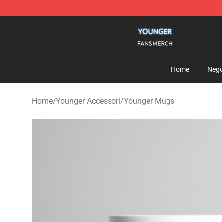
Younger Shop - Official Younger Merchandise Store
Home
Nego
Home
/
Younger Accessori
/
Younger Mugs