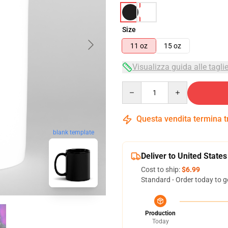
Size
11 oz
15 oz
Visualizza guida alle tagli
Quantity
Questa vendita termina 
blank template
Deliver to United States
Cost to ship:
$6.99
Standard - Order today to g
Production
Today