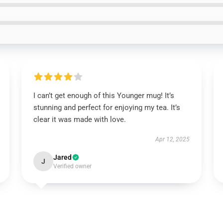
I can’t get enough of this Younger mug! It’s
stunning and perfect for enjoying my tea. It’s
clear it was made with love.
Apr 12, 2025
Jared
J
Verified owner