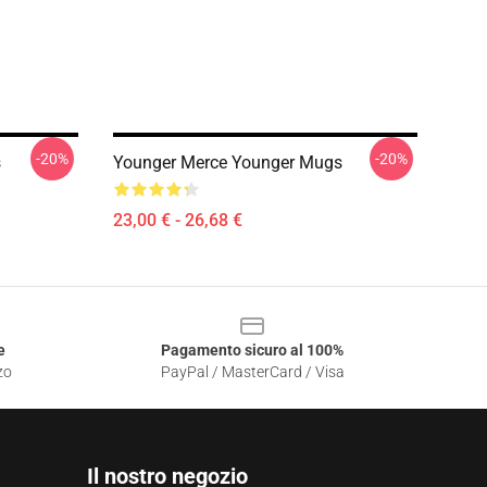
-20%
-20%
s
Younger Merce Younger Mugs
23,00 € - 26,68 €
e
Pagamento sicuro al 100%
zo
PayPal / MasterCard / Visa
Il nostro negozio