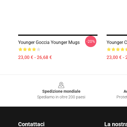
-20%
Younger Goccia Younger Mugs
Younger 
23,00 € - 26,68 €
23,00 € - 
Footer
Spedizione mondiale
A
Spediamo in oltre 200 paesi
Protet
Contattaci
La nostr