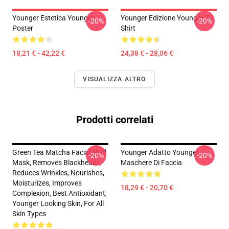
Younger Estetica Younger
Younger Edizione Younger T-
-20%
-20%
Poster
Shirt
18,21 € - 42,22 €
24,38 € - 28,06 €
VISUALIZZA ALTRO
Prodotti correlati
Green Tea Matcha Facial Mud
Younger Adatto Younger
-20%
-20%
Mask, Removes Blackheads,
Maschere Di Faccia
Reduces Wrinkles, Nourishes,
Moisturizes, Improves
18,29 € - 20,70 €
Complexion, Best Antioxidant,
Younger Looking Skin, For All
Skin Types