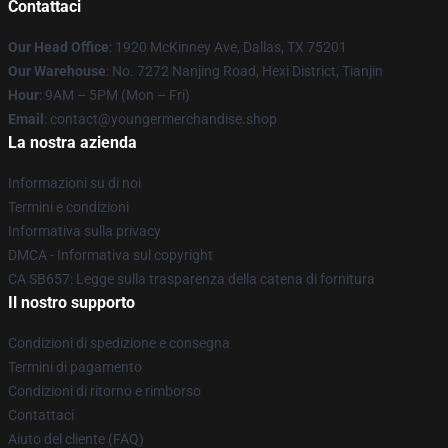
Contattaci
Our Head Office
: 1920 McKinney Ave, Dallas, TX 75201
Our Warehouse
: No. 7272 Nanjing Road, Hexi District, Tianjin
Hour
: 9AM – 5PM (Mon – Fri)
Email
: contact@youngermerchandise.shop
La nostra azienda
Informazioni su di noi
Termini e condizioni
Informativa sulla privacy
DMCA - Informativa sul copyright
CA SB657: Legge sulla trasparenza della catena di fornitura
Il nostro supporto
Condizioni di spedizione e consegna
Termini di pagamento
Condizioni di ritorno e rimborso
Contattaci
Aiuto del cliente (FAQ)