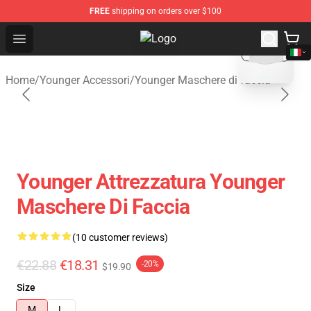
FREE
shipping on orders over $100
blank template
Open menu
Younger Shop - Official Younger M
Home
/
Younger Accessori
/
Younger Maschere di faccia
Younger Attrezzatura Younger
Maschere Di Faccia
(10 customer reviews)
€22.88
€18.31
-20%
$19.90
Size
M
L