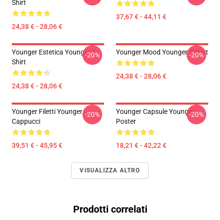
Shirt
37,67 € - 44,11 €
24,38 € - 28,06 €
Younger Estetica Younger T-
Younger Mood Younger T-Shirt
-20%
-20%
Shirt
24,38 € - 28,06 €
24,38 € - 28,06 €
Younger Filetti Younger
Younger Capsule Younger
-20%
-20%
Cappucci
Poster
39,51 € - 45,95 €
18,21 € - 42,22 €
VISUALIZZA ALTRO
Prodotti correlati