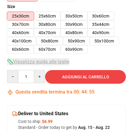
Size
25x30cm
25x60cm
30x50cm
30x60cm
30x70cm
30x80cm
30x90cm
35x44cm
40x60cm
40x70cm
40x80cm
40x90cm
40x100cm
50x80cm
50x90cm
50x100cm
60x60cm
60x70cm
60x90cm
Visualizza guida alle taglie
Quantity
AGGIUNGI AL CARRELLO
Questa vendita termina tra
00
:
44
:
54
Deliver to United States
Cost to ship:
$6.99
Standard - Order today to get by
Aug. 15 - Aug. 22