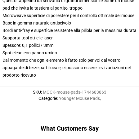
Questo tappetino da scrivania di grandi dimensioni è come un mouse
pad che invita la tastiera al partito, troppo
Microweave superficie di poliestere per il controllo ottimale del mouse
Base in gomma naturale antiscivolo
Bordi anti-fray e superficie resistente alla pillola per la massima durata
Supporta topi ottici e laser
Spessore: 0,1 pollici / 3mm
Spot clean con panno umido
Dal momento che ogni elemento è fatto solo per voi dal vostro
appagante di terze parti locale, ci possono essere lievi variazioni nel
prodotto ricevuto
SKU
:
MOCK-mouse-pads-1744683863
Categorie
:
Younger Mouse Pads
,
What Customers Say