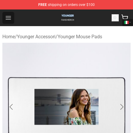
FREE
shipping on orders over $100
Younger Shop - Official Younger Merchandise Store
Open menu
Home
/
Younger Accessori
/
Younger Mouse Pads