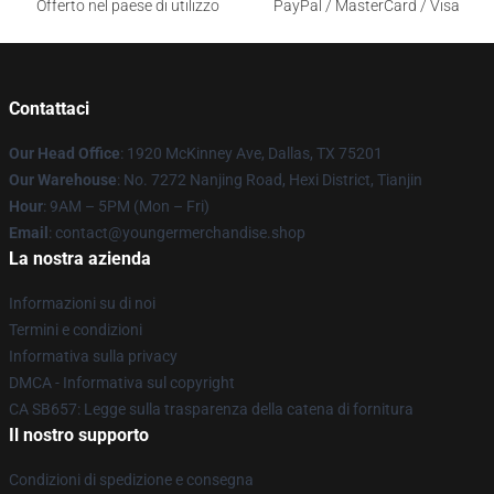
Offerto nel paese di utilizzo
PayPal / MasterCard / Visa
Contattaci
Our Head Office
: 1920 McKinney Ave, Dallas, TX 75201
Our Warehouse
: No. 7272 Nanjing Road, Hexi District, Tianjin
Hour
: 9AM – 5PM (Mon – Fri)
Email
: contact@youngermerchandise.shop
La nostra azienda
Informazioni su di noi
Termini e condizioni
Informativa sulla privacy
DMCA - Informativa sul copyright
CA SB657: Legge sulla trasparenza della catena di fornitura
Il nostro supporto
Condizioni di spedizione e consegna