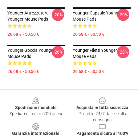
Younger Attrezzatura
Younger Capsule Younger
-20%
-20%
Younger Mouse Pads
Mouse Pads
26,68 € - 50,50 €
26,68 € - 50,50 €
Younger Goccia Younger
Younger Filetti Younger
-20%
-20%
Mouse Pads
Mouse Pads
26,68 € - 50,50 €
26,68 € - 50,50 €
Footer
Spedizione mondiale
Acquista in tutta sicurezza
Spediamo in oltre 200 paesi
Protetto 24/7 dai clic alla
consegna
Garanzia internazionale
Pagamento sicuro al 100%