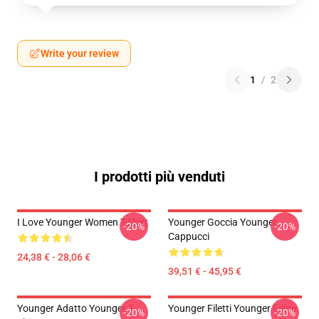
Write your review
1
/
2
I prodotti più venduti
I Love Younger Women T-Shirt
Younger Goccia Younger
-20%
-20%
Cappucci
24,38 € - 28,06 €
39,51 € - 45,95 €
Younger Adatto Younger T-
Younger Filetti Younger Felpe
-20%
-20%