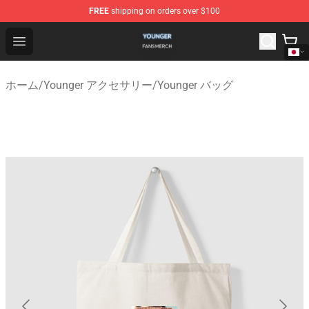
FREE
shipping on orders over $100
Younger Shop - Official Younger Merchandise Store
Open menu
ホーム
/
Younger アクセサリー
/
Younger バッグ