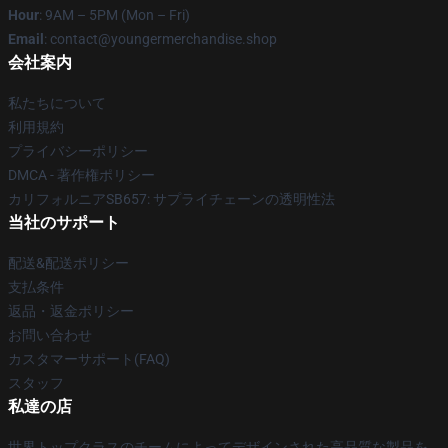
Hour
: 9AM – 5PM (Mon – Fri)
Email
: contact@youngermerchandise.shop
会社案内
私たちについて
利用規約
プライバシーポリシー
DMCA - 著作権ポリシー
カリフォルニアSB657: サプライチェーンの透明性法
当社のサポート
配送&配送ポリシー
支払条件
返品・返金ポリシー
お問い合わせ
カスタマーサポート(FAQ)
スタッフ
私達の店
世界トップクラスのチームによってデザインされた高品質な製品を