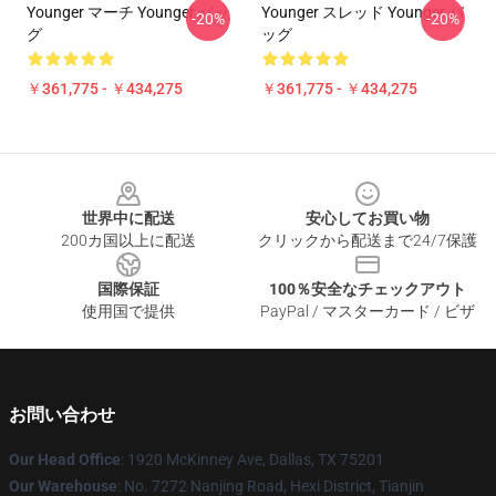
Younger マーチ Younger バッ
Younger スレッド Younger バ
-20%
-20%
グ
ッグ
￥361,775 - ￥434,275
￥361,775 - ￥434,275
Footer
世界中に配送
安心してお買い物
200カ国以上に配送
クリックから配送まで24/7保護
国際保証
100％安全なチェックアウト
使用国で提供
PayPal / マスターカード / ビザ
お問い合わせ
Our Head Office
: 1920 McKinney Ave, Dallas, TX 75201
Our Warehouse
: No. 7272 Nanjing Road, Hexi District, Tianjin