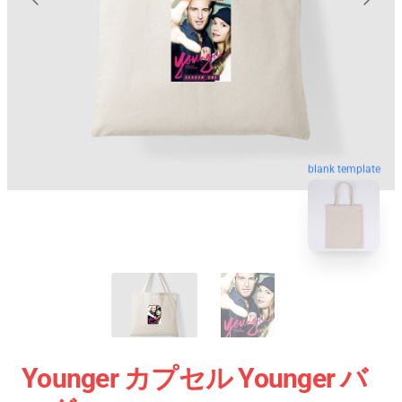
blank template
Younger カプセル Younger バ