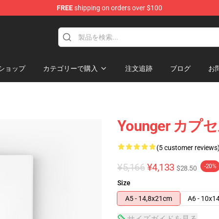
FREE
shipping on orders over $100
ショップ
カテゴリーで購入
注文追跡
ブログ
お
Younger カプ
(5 customer reviews
¥5,166
¥4,133
-20%
$28.50
Size
A5 - 14,8x21cm
A6 - 10x1
サイズガイドを見る