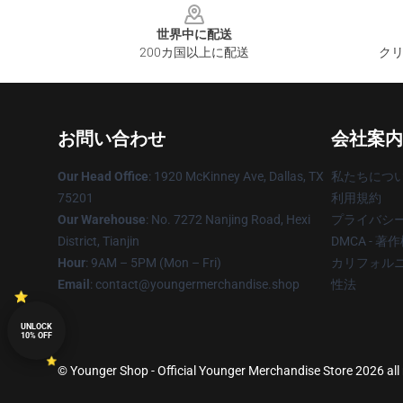
世界中に配送
200カ国以上に配送
クリ
お問い合わせ
会社案内
Our Head Office
: 1920 McKinney Ave, Dallas, TX
私たちにつ
75201
利用規約
Our Warehouse
: No. 7272 Nanjing Road, Hexi
プライバシ
District, Tianjin
DMCA - 
Hour
: 9AM – 5PM (Mon – Fri)
カリフォルニ
Email
: contact@youngermerchandise.shop
性法
UNLOCK
10% OFF
© Younger Shop - Official Younger Merchandise Store 2026 all 