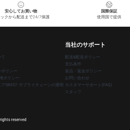
安心してお買い物
国際保証
ックから配送まで24/7保護
使用国で提供
当社のサポート
いて
配送&配送ポリシー
支払条件
ーポリシー
返品・返金ポリシー
著作権ポリシー
お問い合わせ
アSB657: サプライチェーンの透明
カスタマーサポート(FAQ)
スタッフ
rights reserved