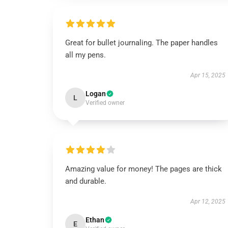
Great for bullet journaling. The paper handles
all my pens.
Apr 15, 2025
Logan
L
Verified owner
Amazing value for money! The pages are thick
and durable.
Apr 12, 2025
Ethan
E