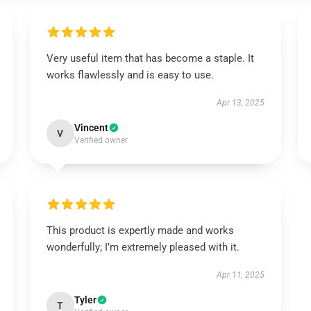
Very useful item that has become a staple. It
works flawlessly and is easy to use.
Apr 13, 2025
Vincent
V
Verified owner
This product is expertly made and works
wonderfully; I’m extremely pleased with it.
Apr 11, 2025
Tyler
T