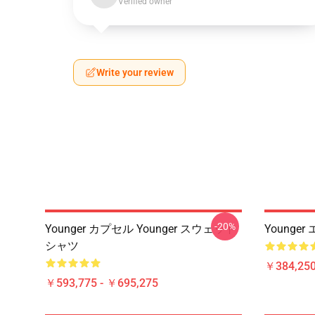
Verified owner
Write your review
-20%
Younger カプセル Younger スウェット
Younger
シャツ
￥384,250
￥593,775 - ￥695,275