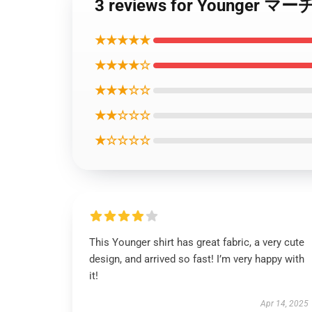
3 reviews for Younger マ
★★★★★
★★★★☆
★★★☆☆
★★☆☆☆
★☆☆☆☆
This Younger shirt has great fabric, a very cute
design, and arrived so fast! I’m very happy with
it!
Apr 14, 2025