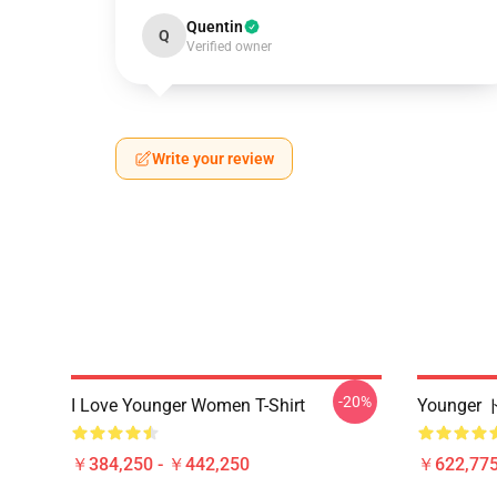
Quentin
Q
Verified owner
Write your review
-20%
I Love Younger Women T-Shirt
Younger
￥384,250 - ￥442,250
￥622,775