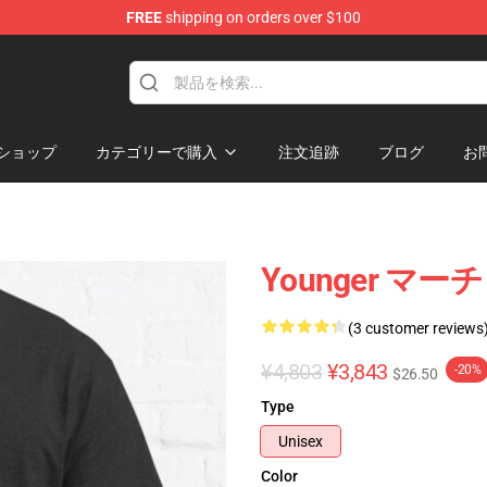
FREE
shipping on orders over $100
ショップ
カテゴリーで購入
注文追跡
ブログ
お
Younger マーチ
(3 customer reviews
¥4,803
¥3,843
-20%
$26.50
Type
Unisex
Color