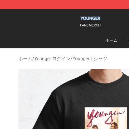
Younger Shop - Official Younger Merchandise Store
ホーム
ホーム
/
Younger ログイン
/
Younger Tシャツ