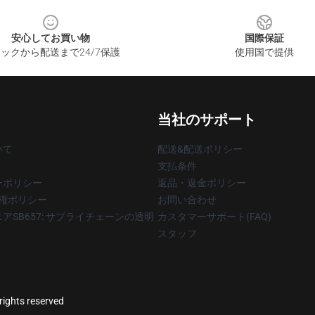
安心してお買い物
国際保証
ックから配送まで24/7保護
使用国で提供
当社のサポート
いて
配送&配送ポリシー
支払条件
ーポリシー
返品・返金ポリシー
著作権ポリシー
お問い合わせ
アSB657: サプライチェーンの透明
カスタマーサポート(FAQ)
スタッフ
rights reserved