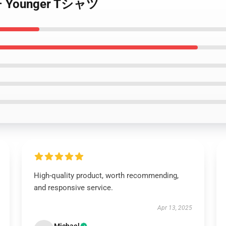
ーチ Younger Tシャツ
High-quality product, worth recommending,
and responsive service.
Apr 13, 2025