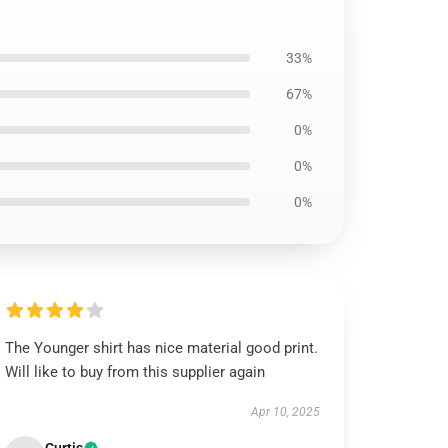
33%
67%
0%
0%
0%
The Younger shirt has nice material good print.
Will like to buy from this supplier again
Apr 10, 2025