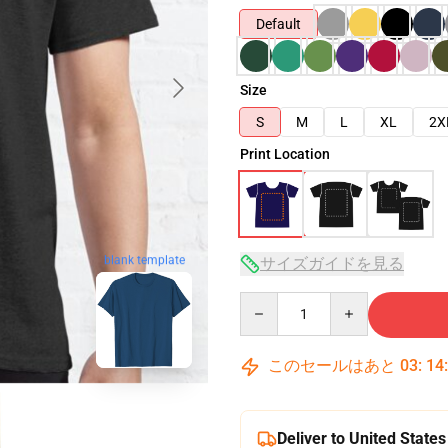
Default
Size
S
M
L
XL
2X
Print Location
blank template
サイズガイドを見る
Quantity
このセールはあと
03
:
14
Deliver to United States