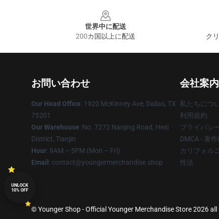
Footer
世界中に配送
200カ国以上に配送
クリ
お問い合わせ
会社案内
Our Head Office
: 1920 McKinney Ave, Dallas, TX
私たちにつ
75201
利用規約
Our Warehouse
: No. 7272 Nanjing Road, Hexi
プライバシ
District, Tianjin
DMCA - 
Hour
: 9AM – 5PM (Mon – Fri)
カリフォルニ
Email
: contact@youngermerchandise.shop
性法
UNLOCK
10% OFF
© Younger Shop - Official Younger Merchandise Store 2026 all 