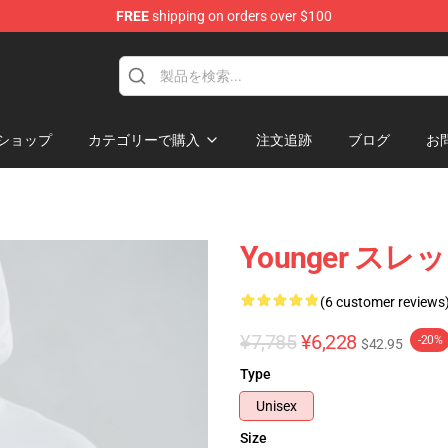
FREE
shipping on orders over $100
ショップ
カテゴリーで購入
注文追跡
ブログ
お
Younger スレ
(6 customer reviews
¥7,785
¥6,228
-20%
$42.95
Type
Unisex
Size