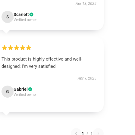
Apr 13, 2025
Scarlett
S
Verified owner
This product is highly effective and well-
designed; I’m very satisfied.
Apr 9, 2025
Gabriel
G
Verified owner
1
/
1