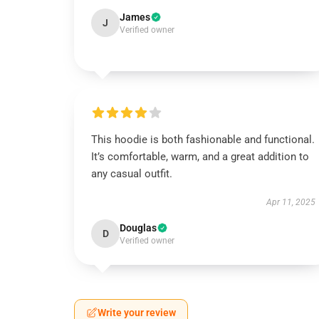
James
J
Verified owner
This hoodie is both fashionable and functional.
It’s comfortable, warm, and a great addition to
any casual outfit.
Apr 11, 2025
Douglas
D
Verified owner
Write your review