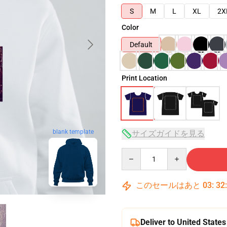
S
M
L
XL
2X
Color
Default
Print Location
blank template
サイズガイドを見る
Quantity
このセールはあと
03
:
32
Deliver to United States