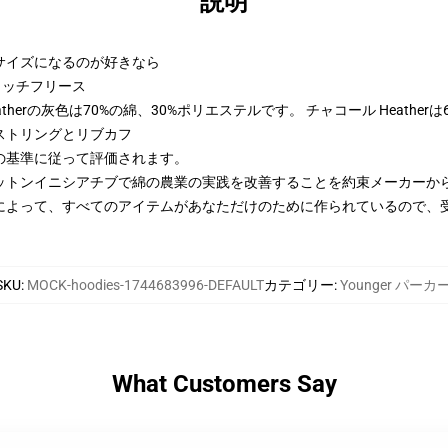
説明
2サイズになるのが好きなら
トンリッチフリース
therの灰色は70%の綿、30%ポリエステルです。 チャコール Heather
ストリングとリブカフ
の基準に従って評価されます。
ットンイニシアチブで綿の農業の実践を改善することを約束メーカーか
によって、すべてのアイテムがあなただけのために作られているので、
SKU
:
MOCK-hoodies-1744683996-DEFAULT
カテゴリー
:
Younger パーカ
What Customers Say