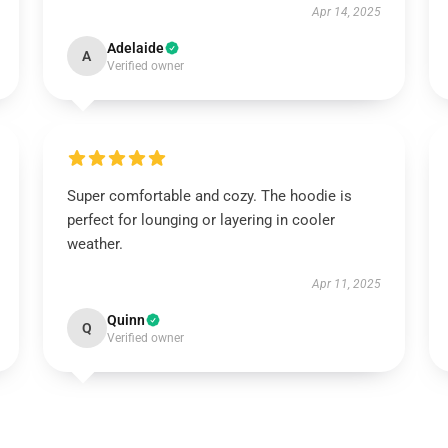
Apr 14, 2025
Adelaide
A
Verified owner
Super comfortable and cozy. The hoodie is
perfect for lounging or layering in cooler
weather.
Apr 11, 2025
Quinn
Q
Verified owner