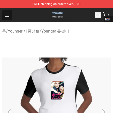
FREE
shipping on orders over $100
Younger Shop - Official Younger Merchandise Store
Open menu
홈
/
Younger 제품정보
/
Younger 옷걸이