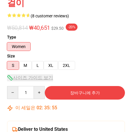
걸이
(8 customer reviews)
₩50,814
₩40,651
-20%
$29.50
Type
Women
Size
S
M
L
XL
2XL
사이즈 가이드 보기
Quantity
장바구니에 추가
이 세일은
02
:
35
:
54
Deliver to United States