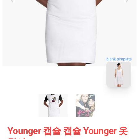
blank template
Younger 캡슐 캡슐 Younger 옷