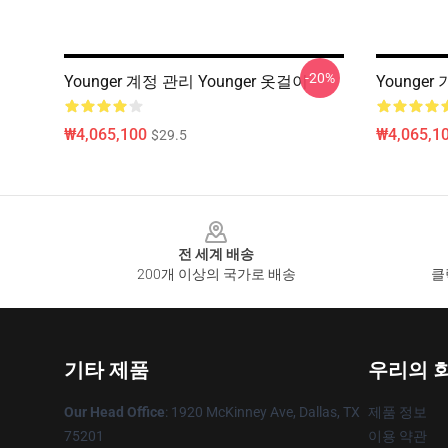
-20%
Younger 계정 관리 Younger 옷걸이
Younger
₩4,065,100
₩4,065,1
$29.5
Footer
전 세계 배송
200개 이상의 국가로 배송
클
기타 제품
우리의 
Our Head Office
: 1920 McKinney Ave, Dallas, TX
제품 정보
75201
이용 약관