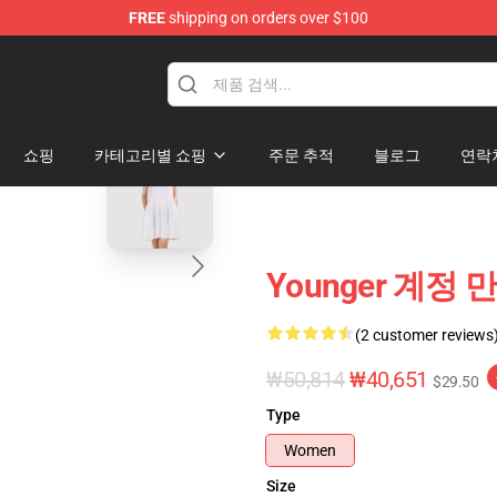
FREE
shipping on orders over $100
blank template
쇼핑
카테고리별 쇼핑
주문 추적
블로그
연락
Younger 계정 
(2 customer reviews
₩50,814
₩40,651
$29.50
Type
Women
Size