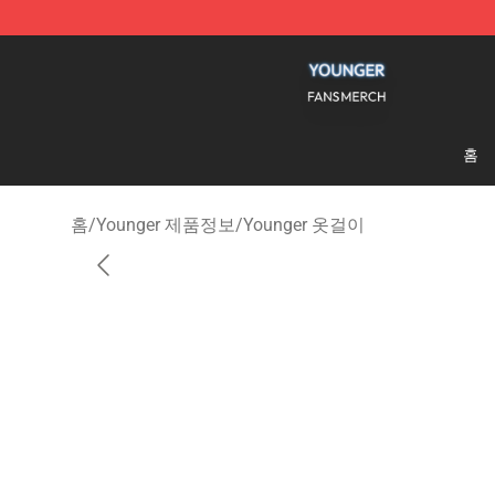
Younger Shop - Official Younger Merchandise Store
홈
홈
/
Younger 제품정보
/
Younger 옷걸이