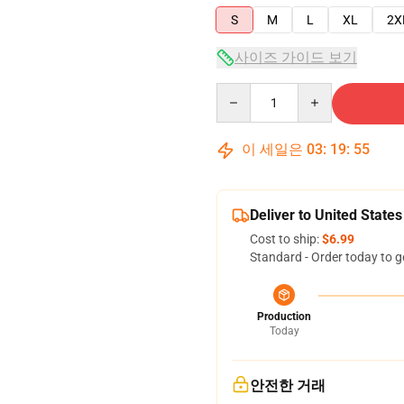
S
M
L
XL
2X
사이즈 가이드 보기
Quantity
이 세일은
03
:
19
:
54
Deliver to United States
Cost to ship:
$6.99
Standard - Order today to g
Production
Today
안전한 거래