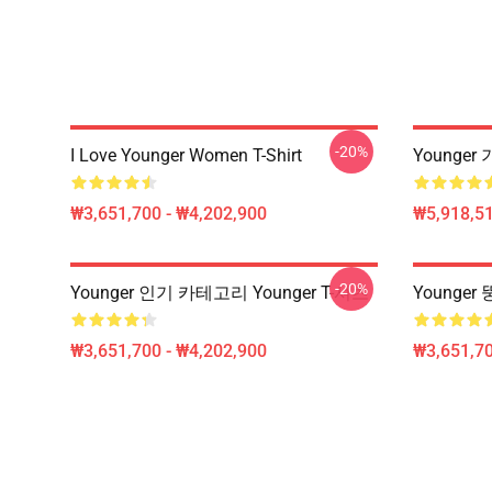
-20%
I Love Younger Women T-Shirt
Younger
₩3,651,700 - ₩4,202,900
₩5,918,51
-20%
Younger 인기 카테고리 Younger T-셔츠
Younger 
₩3,651,700 - ₩4,202,900
₩3,651,70