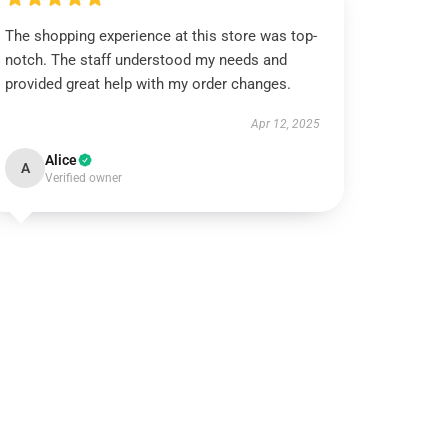
The shopping experience at this store was top-
notch. The staff understood my needs and
provided great help with my order changes.
Apr 12, 2025
Alice
A
Verified owner