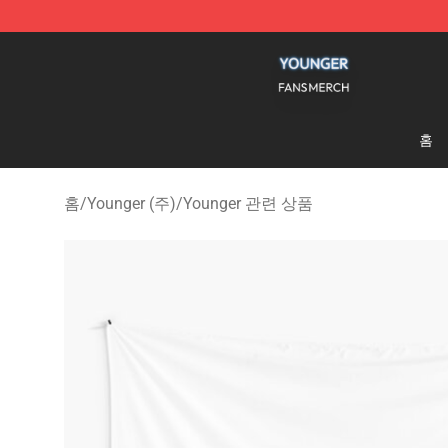
Younger Shop - Official Younger Merchandise Store
홈
홈
/
Younger (주)
/
Younger 관련 상품