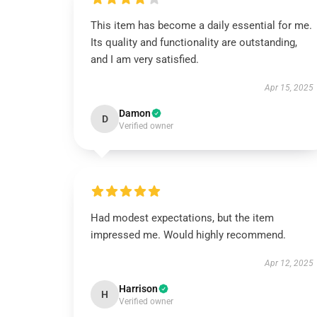
This item has become a daily essential for me.
Its quality and functionality are outstanding,
and I am very satisfied.
Apr 15, 2025
Damon
D
Verified owner
Had modest expectations, but the item
impressed me. Would highly recommend.
Apr 12, 2025
Harrison
H
Verified owner