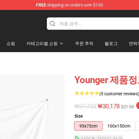
FREE
shipping on orders over $100
쇼핑
카테고리별 쇼핑
주문 추적
블로그
연락
Younger 제품정
(5 customer reviews
₩37,723
₩30,178
$21.90
Size
95x73cm
100x150cm
사이즈 가이드 보기