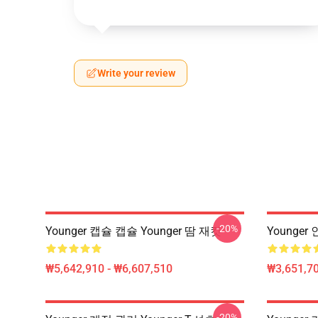
Write your review
-20%
Younger 캡슐 캡슐 Younger 땀 재킷
Younger
₩5,642,910 - ₩6,607,510
₩3,651,70
-20%