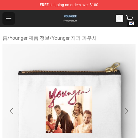
FREE
shipping on orders over $100
Younger Shop - Official Younger Merchandise Store
Open menu
홈
/
Younger 제품 정보
/
Younger 지퍼 파우치