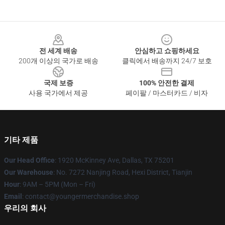
Footer
전 세계 배송
안심하고 쇼핑하세요
200개 이상의 국가로 배송
클릭에서 배송까지 24/7 보호
국제 보증
100% 안전한 결제
사용 국가에서 제공
페이팔 / 마스터카드 / 비자
기타 제품
Our Head Office
: 1920 McKinney Ave, Dallas, TX 75201
Our Warehouse
: No. 7272 Nanjing Road, Hexi District, Tianjin
Hour
: 9AM – 5PM (Mon – Fri)
Email
: contact@youngermerchandise.shop
우리의 회사