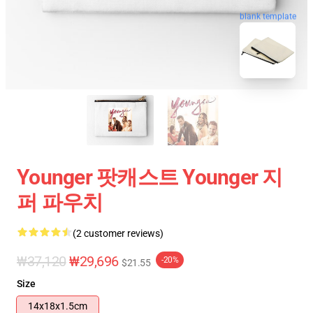
blank template
Younger 팟캐스트 Younger 지
퍼 파우치
(2 customer reviews)
₩37,120
₩29,696
-20%
$21.55
Size
14x18x1.5cm