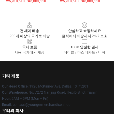
₩5,918,510 - ₩6,883,110
₩5,918,510 - ₩6,883,110
Footer
전 세계 배송
안심하고 쇼핑하세요
200개 이상의 국가로 배송
클릭에서 배송까지 24/7 보호
국제 보증
100% 안전한 결제
사용 국가에서 제공
페이팔 / 마스터카드 / 비자
기타 제품
Our Head Office
: 1920 McKinney Ave, Dallas, TX 75201
Our Warehouse
: No. 7272 Nanjing Road, Hexi District, Tianjin
Hour
: 9AM – 5PM (Mon – Fri)
Email
: contact@youngermerchandise.shop
우리의 회사