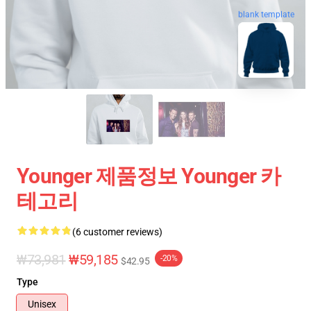
blank template
Younger 제품정보 Younger 카
테고리
(6 customer reviews)
₩73,981
₩59,185
-20%
$42.95
Type
Unisex