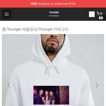
FREE
shipping on orders over $100
Younger Shop - Official Younger Merchandise Store
Open menu
홈
/
Younger 제품정보
/
Younger 카테고리