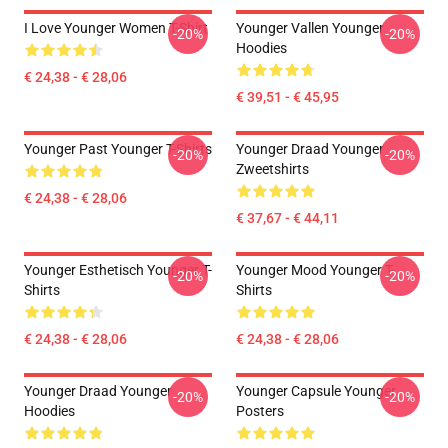
I Love Younger Women T-Shirt
Younger Vallen Younger
-20%
-20%
Hoodies
€ 24,38 - € 28,06
€ 39,51 - € 45,95
Younger Past Younger T-Shirts
Younger Draad Younger
-20%
-20%
Zweetshirts
€ 24,38 - € 28,06
€ 37,67 - € 44,11
Younger Esthetisch Younger T-
Younger Mood Younger T-
-20%
-20%
Shirts
Shirts
€ 24,38 - € 28,06
€ 24,38 - € 28,06
Younger Draad Younger
Younger Capsule Younger
-20%
-20%
Hoodies
Posters