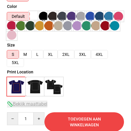
Color
Default
Size
S
M
L
XL
2XL
3XL
4XL
5XL
Print Location
Bekijk maattabel
Quantity
TOEVOEGEN AAN
WINKELWAGEN