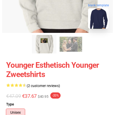
blank template
Younger Esthetisch Younger
Zweetshirts
(2 customer reviews)
€47.09
€37.67
-20%
$40.95
Type
Unisex