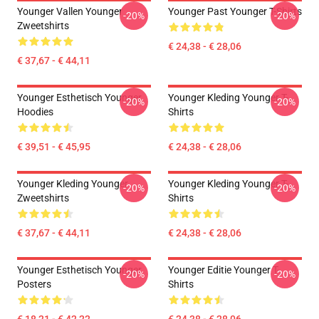
Younger Vallen Younger
Younger Past Younger T-Shirts
-20%
-20%
Zweetshirts
€ 24,38 - € 28,06
€ 37,67 - € 44,11
Younger Esthetisch Younger
Younger Kleding Younger T-
-20%
-20%
Hoodies
Shirts
€ 39,51 - € 45,95
€ 24,38 - € 28,06
Younger Kleding Younger
Younger Kleding Younger T-
-20%
-20%
Zweetshirts
Shirts
€ 37,67 - € 44,11
€ 24,38 - € 28,06
Younger Esthetisch Younger
Younger Editie Younger T-
-20%
-20%
Posters
Shirts