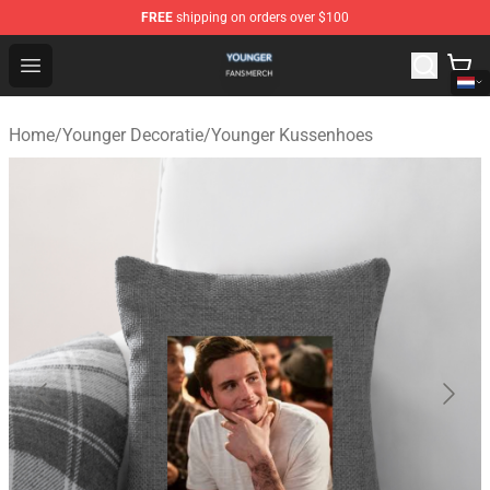
FREE
shipping on orders over $100
Younger Shop - Official Younger Merchandise Store
Open menu
Home
/
Younger Decoratie
/
Younger Kussenhoes