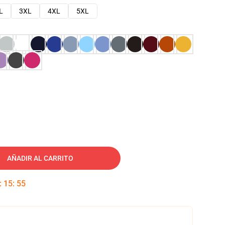
L
3XL
4XL
5XL
AÑADIR AL CARRITO
:
15
:
54