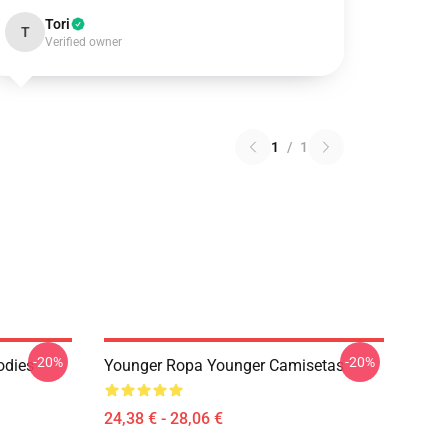
Tori
T
Verified owner
1
/
1
-20%
-20%
odies
Younger Ropa Younger Camisetas
24,38 € - 28,06 €