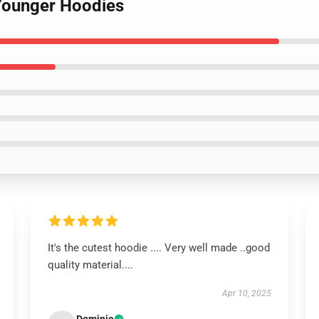
 Younger Hoodies
It's the cutest hoodie .... Very well made ..good
quality material....
Apr 10, 2025