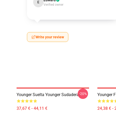
Edward
E
Verified owner
Write your review
-20%
Younger Suelta Younger Sudaderas
Younger F
37,67 € - 44,11 €
24,38 € - 