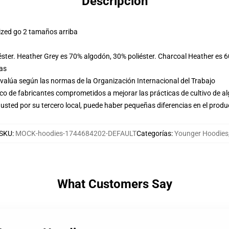
Descripción
ized go 2 tamaños arriba
éster. Heather Grey es 70% algodón, 30% poliéster. Charcoal Heather es 
las
evalúa según las normas de la Organización Internacional del Trabajo
o de fabricantes comprometidos a mejorar las prácticas de cultivo de al
usted por su tercero local, puede haber pequeñas diferencias en el produ
SKU
:
MOCK-hoodies-1744684202-DEFAULT
Categorías
:
Younger Hoodies
What Customers Say