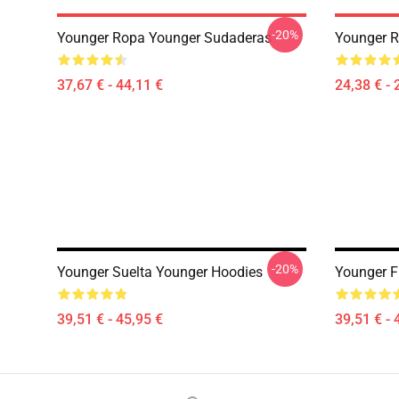
-20%
Younger Ropa Younger Sudaderas
Younger R
37,67 € - 44,11 €
24,38 € - 
-20%
Younger Suelta Younger Hoodies
Younger F
39,51 € - 45,95 €
39,51 € - 
Footer