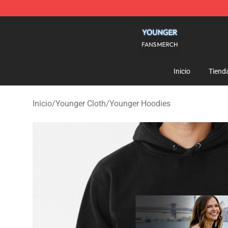
Younger Shop - Official Younger Merchandise Store
Inicio
Tiend
Inicio
/
Younger Cloth
/
Younger Hoodies