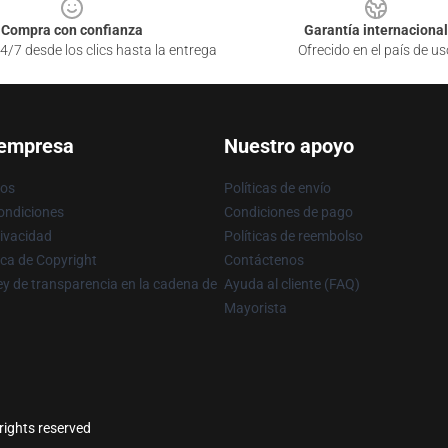
Compra con confianza
Garantía internacional
4/7 desde los clics hasta la entrega
Ofrecido en el país de us
 empresa
Nuestro apoyo
ros
Políticas de envío
ondiciones
Condiciones de pago
rivacidad
Políticas de reembolso
ica de Copyright
Contáctenos
y de transparencia en la cadena de
Ayuda al cliente (FAQ)
Mayorista
rights reserved