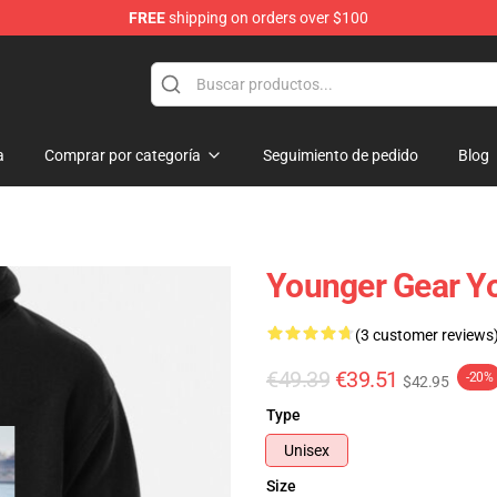
FREE
shipping on orders over $100
a
Comprar por categoría
Seguimiento de pedido
Blog
Younger Gear Y
(3 customer reviews
€49.39
€39.51
-20%
$42.95
Type
Unisex
Size