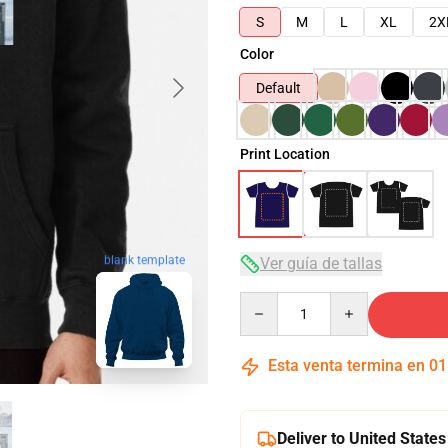
S
M
L
XL
2X
Color
Default
Print Location
blank template
Ver guía de tallas
Quantity
Esta venta termina en
01
Deliver to United States