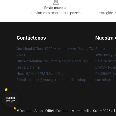
Envío mundial
Enviamos a más de 200 países
Protegido 2
Contáctenos
Nuestra
Our Head Office
: 1920 McKinney Ave, Dallas, TX
Sobre nosot
75201
Términos y c
Our Warehouse
: No. 7272 Nanjing Road, Hexi
Política de p
District, Tianjin
DMCA - Polít
Hour
: 9AM – 5PM (Mon – Fri)
CA SB657: Le
Email
: contact@youngermerchandise.shop
suministro
UNLOCK
10% OFF
© Younger Shop - Official Younger Merchandise Store 2026 all 