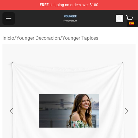
FREE
shipping on orders over $100
Younger Shop - Official Younger Merchandise Store
Open menu
Inicio
/
Younger Decoración
/
Younger Tapices