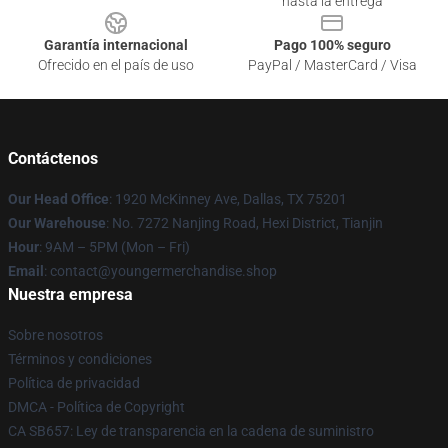
hasta la entrega
Garantía internacional
Pago 100% seguro
Ofrecido en el país de uso
PayPal / MasterCard / Visa
Contáctenos
Our Head Office
: 1920 McKinney Ave, Dallas, TX 75201
Our Warehouse
: No. 7272 Nanjing Road, Hexi District, Tianjin
Hour
: 9AM – 5PM (Mon – Fri)
Email
: contact@youngermerchandise.shop
Nuestra empresa
Sobre nosotros
Términos y condiciones
Política de privacidad
DMCA - Política de Copyright
CA SB657: Ley de transparencia en la cadena de suministro