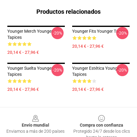
Productos relacionados
Younger Merch Younger
Younger Fits Younger Tapices
-20%
-20%
Tapices
20,14 € - 27,96 €
20,14 € - 27,96 €
Younger Suelta Younger
Younger Estética Younger
-20%
-20%
Tapices
Tapices
20,14 € - 27,96 €
20,14 € - 27,96 €
Footer
Envío mundial
Compra con confianza
Enviamos a más de 200 países
Protegido 24/7 desde los clics