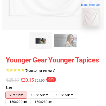
blank template
Younger Gear Younger Tapices
(5 customer reviews)
€25.19
€20.15
-20%
$21.90
Size
95x73cm
100x150cm
130x150cm
150x200cm
150x230cm