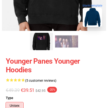
blank template
Younger Panes Younger
Hoodies
(5 customer reviews)
€49.39
€39.51
-20%
$42.95
Type
Unisex