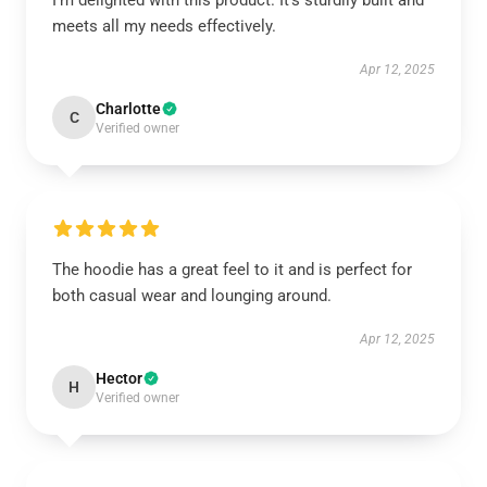
I'm delighted with this product. It’s sturdily built and
meets all my needs effectively.
Apr 12, 2025
Charlotte
C
Verified owner
The hoodie has a great feel to it and is perfect for
both casual wear and lounging around.
Apr 12, 2025
Hector
H
Verified owner