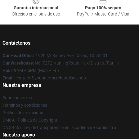
Garantía internacional
Pago 100% seguro
Ofrecido en el país de uso
PayPal / MasterCard / Visa
Contáctenos
Our Head Office
: 1920 McKinney Ave, Dallas, TX 75201
Our Warehouse
: No. 7272 Nanjing Road, Hexi District, Tianjin
Hour
: 9AM – 5PM (Mon – Fri)
Email
: contact@youngermerchandise.shop
Nuestra empresa
Sobre nosotros
Términos y condiciones
Política de privacidad
DMCA - Política de Copyright
CA SB657: Ley de transparencia en la cadena de suministro
Nuestro apoyo