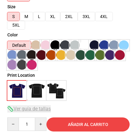
Size
S
M
L
XL
2XL
3XL
4XL
5XL
Color
Default
Print Location
Ver guía de tallas
Quantity
AÑADIR AL CARRITO