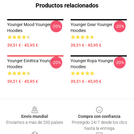
Productos relacionados
Younger Mood Younger
Younger Gear Younger
-20%
-20%
Hoodies
Hoodies
39,51 € - 45,95 €
39,51 € - 45,95 €
Younger Estética Younger
Younger Ropa Younger
-20%
-20%
Hoodies
Hoodies
39,51 € - 45,95 €
39,51 € - 45,95 €
Footer
Envío mundial
Compra con confianza
Enviamos a más de 200 países
Protegido 24/7 desde los clics
hasta la entrega