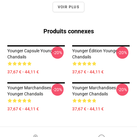
VOIR PLUS
Produits connexes
Younger Capsule Younger
Younger Édition Younger
-20%
-20%
Chandails
Chandails
37,67 € - 44,11 €
37,67 € - 44,11 €
Younger Marchandises
Younger Marchandises
-20%
-20%
Younger Chandails
Younger Chandails
37,67 € - 44,11 €
37,67 € - 44,11 €
Footer