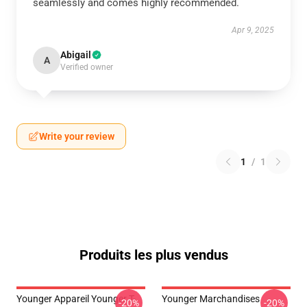
seamlessly and comes highly recommended.
Apr 9, 2025
Abigail
A
Verified owner
Write your review
1
/
1
Produits les plus vendus
Younger Appareil Younger T-
Younger Marchandises
-20%
-20%