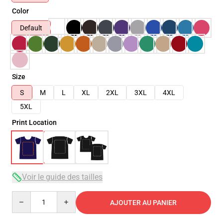
Color
Default
Size
S
M
L
XL
2XL
3XL
4XL
5XL
Print Location
Voir le guide des tailles
Quantity
AJOUTER AU PANIER