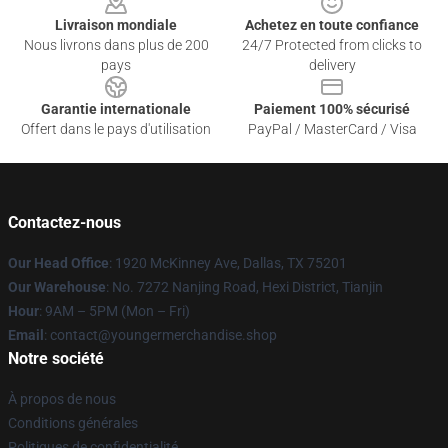
Livraison mondiale
Achetez en toute confiance
Nous livrons dans plus de 200
24/7 Protected from clicks to
pays
delivery
Garantie internationale
Paiement 100% sécurisé
Offert dans le pays d'utilisation
PayPal / MasterCard / Visa
Contactez-nous
Our Head Office
: 1920 McKinney Ave, Dallas, TX 75201
Our Warehouse
: No. 7272 Nanjing Road, Hexi District, Tianjin
Hour
: 9AM – 5PM (Mon – Fri)
Email
: contact@youngermerchandise.shop
Notre société
À propos de nous
Conditions générales
Politiques de confidentialité