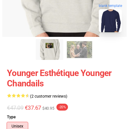
blank template
Younger Esthétique Younger
Chandails
(2 customer reviews)
€47.09
€37.67
-20%
$40.95
Type
Unisex