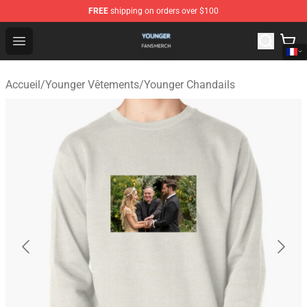
FREE
shipping on orders over $100
Younger Shop - Official Younger Merchandise Store
Open menu
Accueil
/
Younger Vêtements
/
Younger Chandails