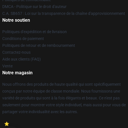
DMCA - Politique sur le droit d'auteur
C.A. SB657 : Loi sur la transparence de la chaîne d'approvisionnement
Notre soutien
Politiques d'expédition et de livraison
Conditions de paiement
Politiques de retour et de remboursement
Contactez-nous
Aide aux clients (FAQ)
Vente
Notre magasin
Nous offrons des produits de haute qualité qui sont spécifiquement
conçus par notre équipe de classe mondiale. Nous fournissons une
variété de produits qui sont à la fois élégants et beaux. Ce n'est pas
seulement pour montrer votre style individuel, mais aussi pour vous de
partager votre individualité avec les autres.