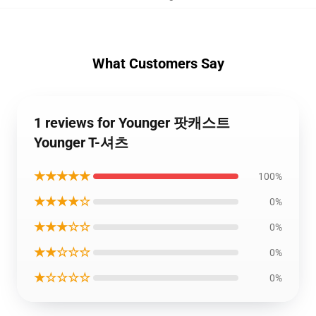
What Customers Say
1 reviews for Younger 팟캐스트
Younger T-셔츠
★★★★★
100%
★★★★☆
0%
★★★☆☆
0%
★★☆☆☆
0%
★☆☆☆☆
0%