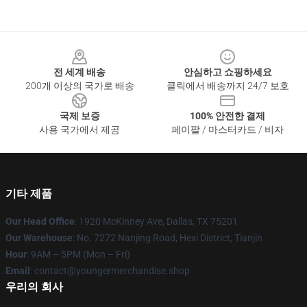
Footer
전 세계 배송
안심하고 쇼핑하세요
200개 이상의 국가로 배송
클릭에서 배송까지 24/7 보호
국제 보증
100% 안전한 결제
사용 국가에서 제공
페이팔 / 마스터카드 / 비자
기타 제품
Our Head Office
: 1920 McKinney Ave, Dallas, TX 75201
Our Warehouse
: No. 7272 Nanjing Road, Hexi District, Tianjin
Hour
: 9AM – 5PM (Mon – Fri)
Email
: contact@youngermerchandise.shop
우리의 회사