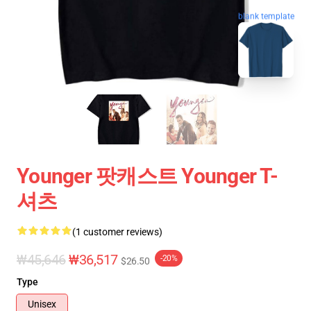
blank template
Younger 팟캐스트 Younger T-
셔츠
(1 customer reviews)
₩45,646
₩36,517
-20%
$26.50
Type
Unisex