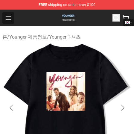
FREE
shipping on orders over $100
Younger Shop - Official Younger Merchandise Store
Open menu
홈
/
Younger 제품정보
/
Younger T-셔츠