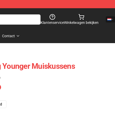
Klantenservice
Winkelwagen bekijken
Contact
g Younger Muiskussens
)
ad