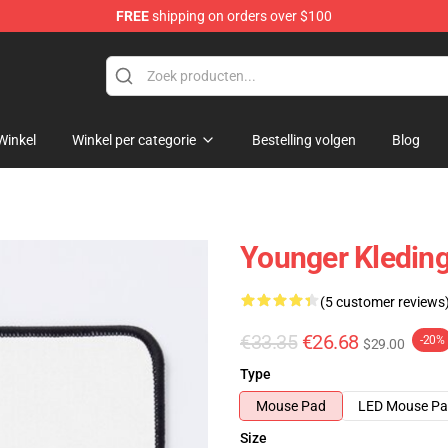
FREE
shipping on orders over $100
Winkel
Winkel per categorie
Bestelling volgen
Blog
Younger Kledin
(5 customer reviews
€33.35
€26.68
-20%
$29.00
Type
Mouse Pad
LED Mouse P
Size