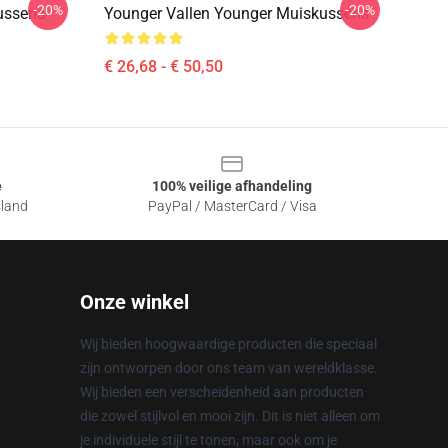
-20%
-20%
ussens
Younger Vallen Younger Muiskussens
€ 26,68 - € 50,50
e
100% veilige afhandeling
sland
PayPal / MasterCard / Visa
Onze winkel
Wij bieden hoogwaardige producten die speciaal
zijn ontworpen door ons team van wereldklasse.
Wij bieden een verscheidenheid aan producten
die zowel stijlvol en mooi zijn. Dit is niet alleen om
je individuele stijl te tonen, maar ook om je