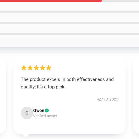
The product excels in both effectiveness and
quality; it’s a top pick.
Apr 13, 2025
Owen
O
Verified owner