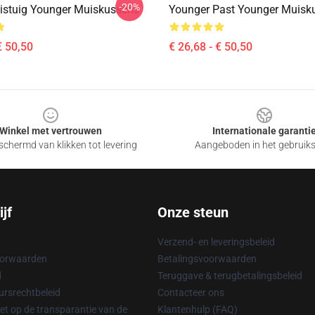
-20%
istuig Younger Muiskussens
Younger Past Younger Muisk
€ 50,50
€ 26,68 - € 50,50
Winkel met vertrouwen
Internationale garanti
chermd van klikken tot levering
Aangeboden in het gebruik
jf
Onze steun
Verzend- en leveringsbeleid
oorwaarden
Betalingsvoorwaarden
d
Teruggave & terugbetalingsbeleid
rsrechtbeleid
Contacteer ons
t op de transparantie van de
Klantenhulp (FAQ)