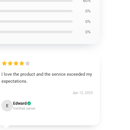
60%
0%
0%
0%
I love the product and the service exceeded my
expectations.
Apr 12, 2025
Edward
E
Verified owner