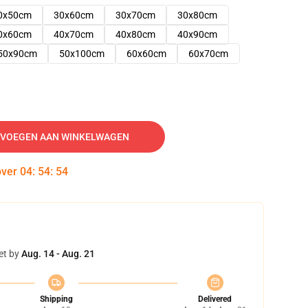
0x50cm
30x60cm
30x70cm
30x80cm
0x60cm
40x70cm
40x80cm
40x90cm
50x90cm
50x100cm
60x60cm
60x70cm
VOEGEN AAN WINKELWAGEN
over
04
:
54
:
53
et by
Aug. 14 - Aug. 21
Shipping
Delivered