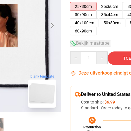
25x30cm
25x60cm
3
30x90cm
35x44cm
4
40x100cm
50x80cm
60x90cm
Bekijk maattabel
Quantity
TOE
Deze uitverkoop eindigt 
blank template
Deliver to United States
Cost to ship:
$6.99
Standard - Order today to g
Production