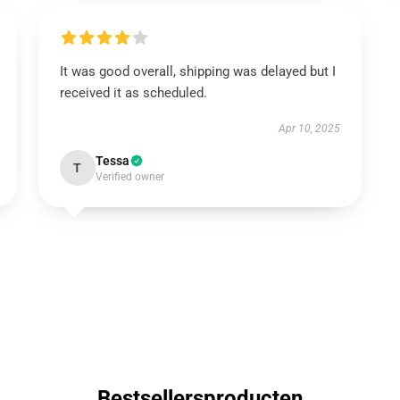
It was good overall, shipping was delayed but I
received it as scheduled.
Apr 10, 2025
Tessa
T
Verified owner
Bestsellersproducten