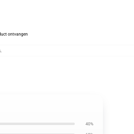
roduct ontvangen
s
,
40%