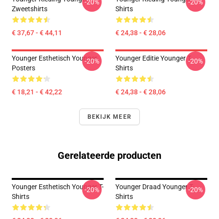
-20%
-20%
Zweetshirts
Shirts
€ 37,67 - € 44,11
€ 24,38 - € 28,06
Younger Esthetisch Younger
Younger Editie Younger T-
-20%
-20%
Posters
Shirts
€ 18,21 - € 42,22
€ 24,38 - € 28,06
BEKIJK MEER
Gerelateerde producten
Younger Esthetisch Younger T-
Younger Draad Younger T-
-20%
-20%
Shirts
Shirts