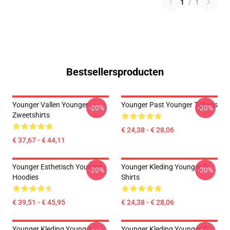
1
/
1
Bestsellersproducten
Younger Vallen Younger
Younger Past Younger T-Shirts
-20%
-20%
Zweetshirts
€ 24,38 - € 28,06
€ 37,67 - € 44,11
Younger Esthetisch Younger
Younger Kleding Younger T-
-20%
-20%
Hoodies
Shirts
€ 39,51 - € 45,95
€ 24,38 - € 28,06
Younger Kleding Younger
Younger Kleding Younger T-