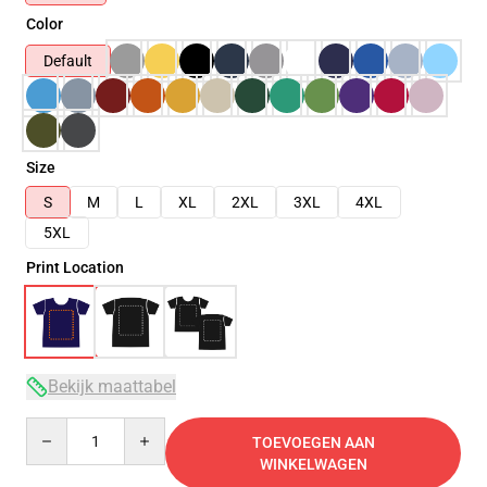
Color
Default
Size
S
M
L
XL
2XL
3XL
4XL
5XL
Print Location
Bekijk maattabel
Quantity
TOEVOEGEN AAN
WINKELWAGEN