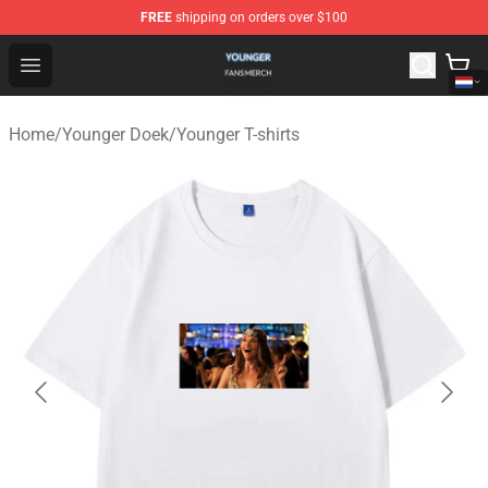
FREE
shipping on orders over $100
Younger Shop - Official Younger Merchandise Store
Open menu
Home
/
Younger Doek
/
Younger T-shirts