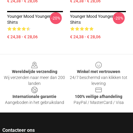
€ 24,38 - € 28,06
€ 24,38 - € 28,06
Younger Mood Younger T-
Younger Mood Younger T-
-20%
-20%
Shirts
Shirts
€ 24,38 - € 28,06
€ 24,38 - € 28,06
Footer
Wereldwijde verzending
Winkel met vertrouwen
Wij verzenden naar meer dan 200
24/7 beschermd van klikken tot
landen
levering
Internationale garantie
100% veilige afhandeling
Aangeboden in het gebruiksland
PayPal / MasterCard / Visa
Contacteer ons