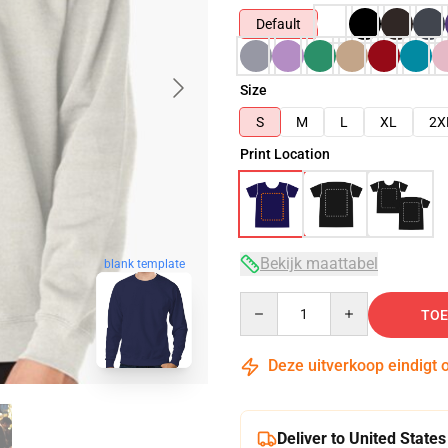
Default
Size
S
M
L
XL
2X
Print Location
Bekijk maattabel
blank template
Quantity
TOE
Deze uitverkoop eindigt 
Deliver to United States