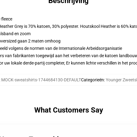
Beschrijving
 fleece
 Heather Grey is 70% katoen, 30% polyester. Houtskool Heather is 60% kat
alsband en zoom
n oversized gaan 2 maten omhoog
eeld volgens de normen van de Internationale Arbeidsorganisatie
ers van fabrikanten toegewijd aan het verbeteren van de katoen landbouw 
r uw lokale derde-partij completer, Er kunnen lichte verschillen in het p
:
MOCK-sweatshirts-1744684130-DEFAULT
Categorieën
:
Younger Zweetsh
What Customers Say