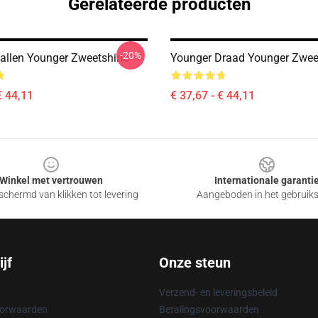
Gerelateerde producten
-20%
allen Younger Zweetshirts
Younger Draad Younger Zweet
€ 44,11
€ 37,67 - € 44,11
Winkel met vertrouwen
Internationale garanti
chermd van klikken tot levering
Aangeboden in het gebruik
jf
Onze steun
Verzend- en leveringsbeleid
oorwaarden
Betalingsvoorwaarden