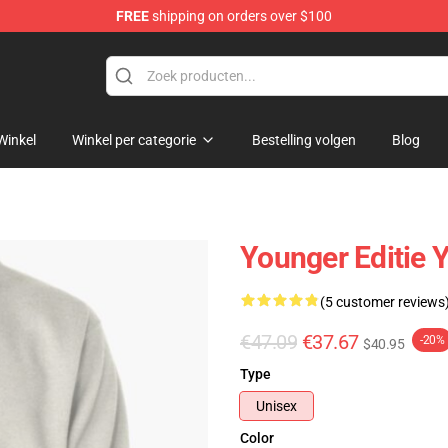
FREE
shipping on orders over $100
Winkel
Winkel per categorie
Bestelling volgen
Blog
Younger Editie 
(5 customer reviews
€47.09
€37.67
-20%
$40.95
Type
Unisex
Color