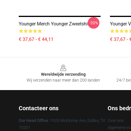
-20%
Younger Merch Younger Zweetshirts
Younger V
€ 37,67 - € 44,11
€ 37,67 - 
Footer
Wereldwijde verzending
Wij verzenden naar meer dan 200 landen
24/7 bes
Contacteer ons
Ons bedri
Our Head Office
: 1920 McKinney Ave, Dallas, TX
Over ons
75201
Algemene v