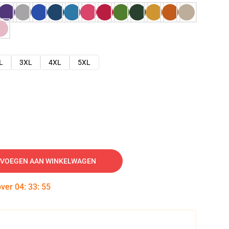
L
3XL
4XL
5XL
VOEGEN AAN WINKELWAGEN
over
04
:
33
:
54