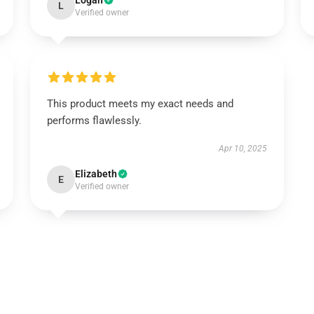
Logan
L
Verified owner
This product meets my exact needs and
performs flawlessly.
Apr 10, 2025
Elizabeth
E
Verified owner