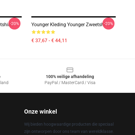
-20%
-20%
shirts
Younger Kleding Younger Zweetshirts
€ 37,67 - € 44,11
e
100% veilige afhandeling
sland
PayPal / MasterCard / Visa
Onze winkel
Wij bieden hoogwaardige producten die speciaal
zijn ontworpen door ons team van wereldklasse.