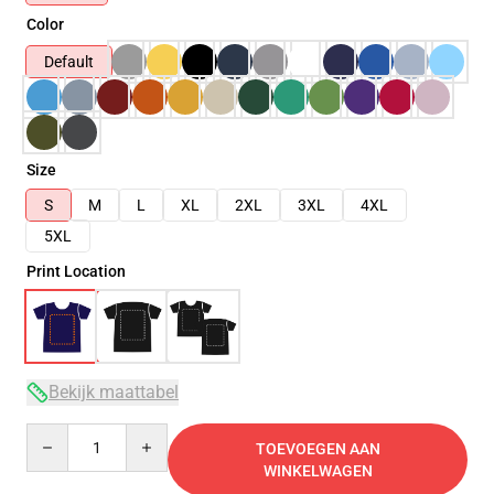
Color
Default
Size
S
M
L
XL
2XL
3XL
4XL
5XL
Print Location
Bekijk maattabel
Quantity
TOEVOEGEN AAN
WINKELWAGEN