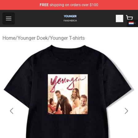
FREE
shipping on orders over $100
Younger Shop - Official Younger Merchandise Store
Open menu
Home
/
Younger Doek
/
Younger T-shirts