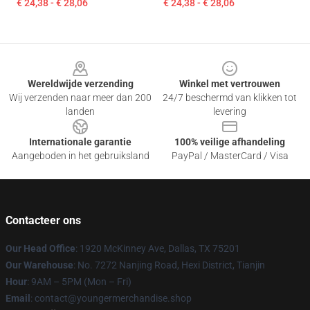
€ 24,38 - € 28,06
€ 24,38 - € 28,06
Footer
Wereldwijde verzending
Winkel met vertrouwen
Wij verzenden naar meer dan 200
24/7 beschermd van klikken tot
landen
levering
Internationale garantie
100% veilige afhandeling
Aangeboden in het gebruiksland
PayPal / MasterCard / Visa
Contacteer ons
Our Head Office
: 1920 McKinney Ave, Dallas, TX 75201
Our Warehouse
: No. 7272 Nanjing Road, Hexi District, Tianjin
Hour
: 9AM – 5PM (Mon – Fri)
Email
: contact@youngermerchandise.shop