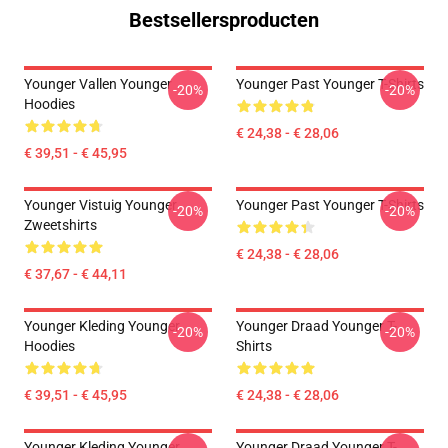
Bestsellersproducten
Younger Vallen Younger
Younger Past Younger T-Shirts
-20%
-20%
Hoodies
€ 24,38 - € 28,06
€ 39,51 - € 45,95
Younger Vistuig Younger
Younger Past Younger T-Shirts
-20%
-20%
Zweetshirts
€ 24,38 - € 28,06
€ 37,67 - € 44,11
Younger Kleding Younger
Younger Draad Younger T-
-20%
-20%
Hoodies
Shirts
€ 39,51 - € 45,95
€ 24,38 - € 28,06
Younger Kleding Younger
Younger Draad Younger T-