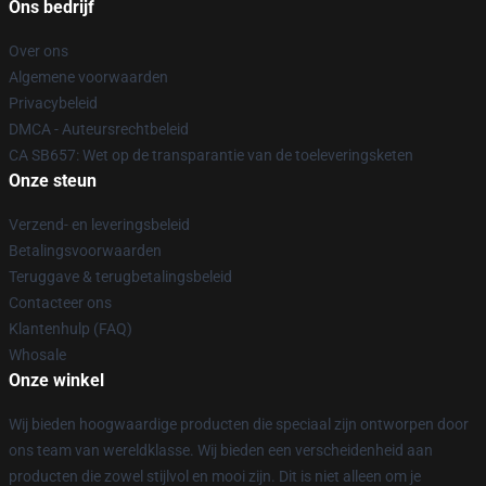
Ons bedrijf
Over ons
Algemene voorwaarden
Privacybeleid
DMCA - Auteursrechtbeleid
CA SB657: Wet op de transparantie van de toeleveringsketen
Onze steun
Verzend- en leveringsbeleid
Betalingsvoorwaarden
Teruggave & terugbetalingsbeleid
Contacteer ons
Klantenhulp (FAQ)
Whosale
Onze winkel
Wij bieden hoogwaardige producten die speciaal zijn ontworpen door
ons team van wereldklasse. Wij bieden een verscheidenheid aan
producten die zowel stijlvol en mooi zijn. Dit is niet alleen om je