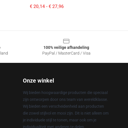
€ 20,14 - € 27,96
e
100% veilige afhandeling
sland
PayPal / MasterCard / Visa
Onze winkel
Wij bieden hoogwaardige producten die speciaal
zijn ontworpen door ons team van wereldklasse.
Wij bieden een verscheidenheid aan producten
die zowel stijlvol en mooi zijn. Dit is niet alleen om
je individuele stijl te tonen, maar ook om je
individualiteit met anderen te delen.