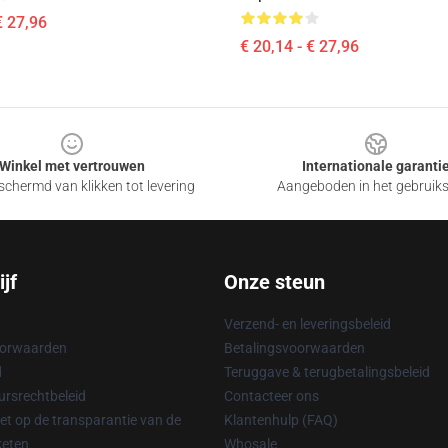
€ 27,96
€ 20,14 - € 27,96
Winkel met vertrouwen
Internationale garanti
chermd van klikken tot levering
Aangeboden in het gebruik
jf
Onze steun
Verzend- en leveringsbeleid
oorwaarden
Betalingsvoorwaarden
d
Teruggave & terugbetalingsbeleid
rsrechtbeleid
Contacteer ons
t op de transparantie van de
Klantenhulp (FAQ)
keten
Whosale