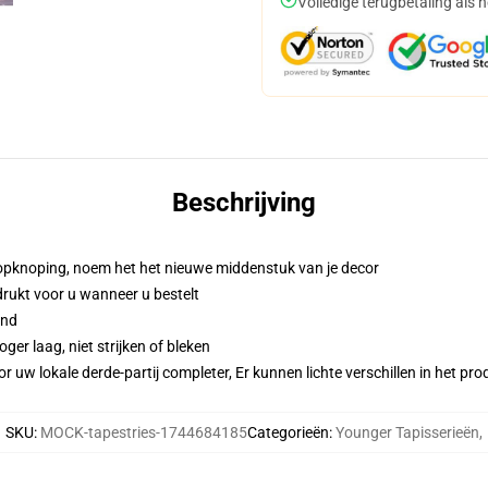
Volledige terugbetaling als 
Beschrijving
opknoping, noem het het nieuwe middenstuk van je decor
gedrukt voor u wanneer u bestelt
and
er laag, niet strijken of bleken
r uw lokale derde-partij completer, Er kunnen lichte verschillen in het p
SKU
:
MOCK-tapestries-1744684185
Categorieën
:
Younger Tapisserieën
,