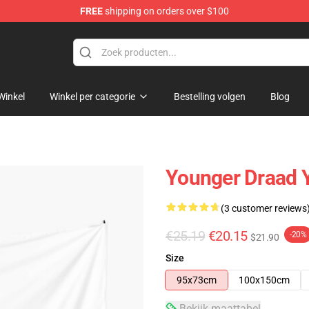
FREE
shipping on orders over $100
Winkel
Winkel per categorie
Bestelling volgen
Blog
Younger Draad 
(3 customer reviews
€25.19
€20.15
-20%
$21.90
Size
95x73cm
100x150cm
Bekijk maattabel