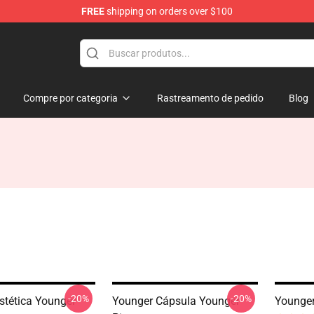
FREE
shipping on orders over $100
Compre por categoria
Rastreamento de pedido
Blog
-20%
-20%
stética Younger
Younger Cápsula Younger
Younger