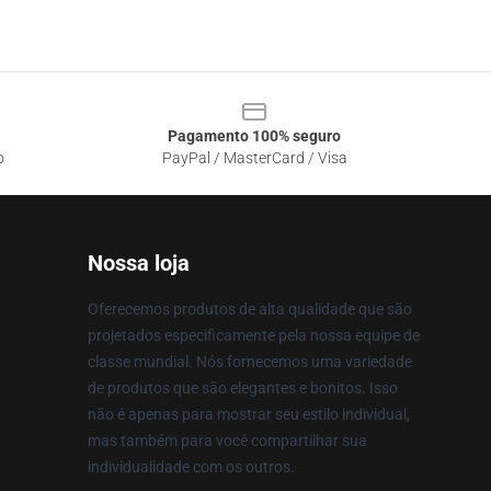
Pagamento 100% seguro
o
PayPal / MasterCard / Visa
Nossa loja
Oferecemos produtos de alta qualidade que são
projetados especificamente pela nossa equipe de
classe mundial. Nós fornecemos uma variedade
de produtos que são elegantes e bonitos. Isso
não é apenas para mostrar seu estilo individual,
mas também para você compartilhar sua
individualidade com os outros.