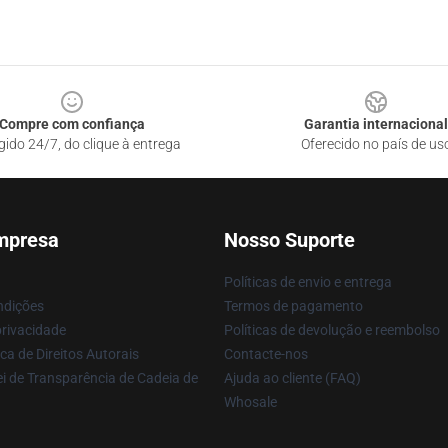
Compre com confiança
Garantia internacional
gido 24/7, do clique à entrega
Oferecido no país de us
mpresa
Nosso Suporte
Políticas de envio e entrega
ndições
Termos de pagamento
privacidade
Políticas de devolução e reembolso
ca de Direitos Autorais
Contacte-nos
i de Transparência de Cadeia de
Ajuda ao cliente (FAQ)
Whosale