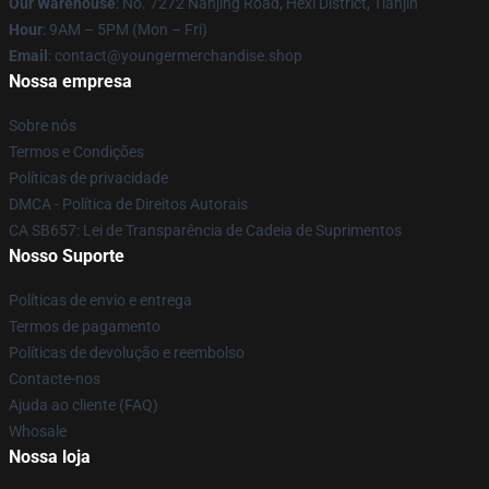
Our Warehouse
: No. 7272 Nanjing Road, Hexi District, Tianjin
Hour
: 9AM – 5PM (Mon – Fri)
Email
: contact@youngermerchandise.shop
Nossa empresa
Sobre nós
Termos e Condições
Políticas de privacidade
DMCA - Política de Direitos Autorais
CA SB657: Lei de Transparência de Cadeia de Suprimentos
Nosso Suporte
Políticas de envio e entrega
Termos de pagamento
Políticas de devolução e reembolso
Contacte-nos
Ajuda ao cliente (FAQ)
Whosale
Nossa loja