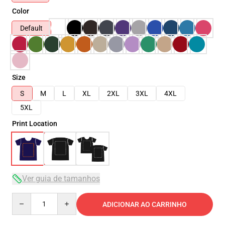
Color
Default
Size
S
M
L
XL
2XL
3XL
4XL
5XL
Print Location
Ver guia de tamanhos
Quantity
ADICIONAR AO CARRINHO