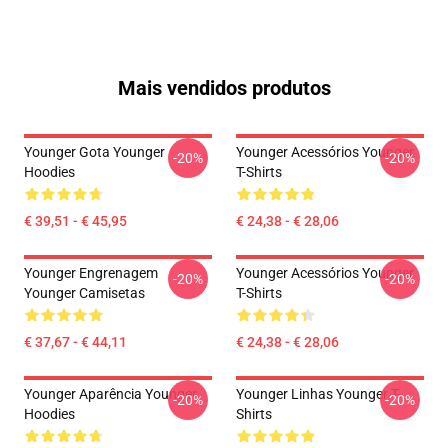
Mais vendidos produtos
Younger Gota Younger
Younger Acessórios Younger
-20%
-20%
Hoodies
T-Shirts
€ 39,51 - € 45,95
€ 24,38 - € 28,06
Younger Engrenagem
Younger Acessórios Younger
-20%
-20%
Younger Camisetas
T-Shirts
€ 37,67 - € 44,11
€ 24,38 - € 28,06
Younger Aparência Younger
Younger Linhas Younger T-
-20%
-20%
Hoodies
Shirts