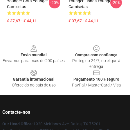
Younger Gota Younger
Younger Linhas Younger
-20%
-20%
Camisetas
Camisetas
€ 37,67 - € 44,11
€ 37,67 - € 44,11
Footer
Envio mundial
Compre com confiança
Enviamos para mais de 200 países
Protegido 24/7, do clique à
entrega
Garantia internacional
Pagamento 100% seguro
Oferecido no país de uso
PayPal / MasterCard / Visa
Contacte-nos
Our Head Office
: 1920 McKinney Ave, Dallas, TX 75201