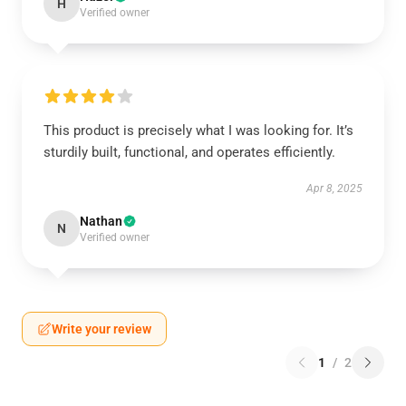
H
Verified owner
This product is precisely what I was looking for. It’s
sturdily built, functional, and operates efficiently.
Apr 8, 2025
Nathan
N
Verified owner
Write your review
1
/
2