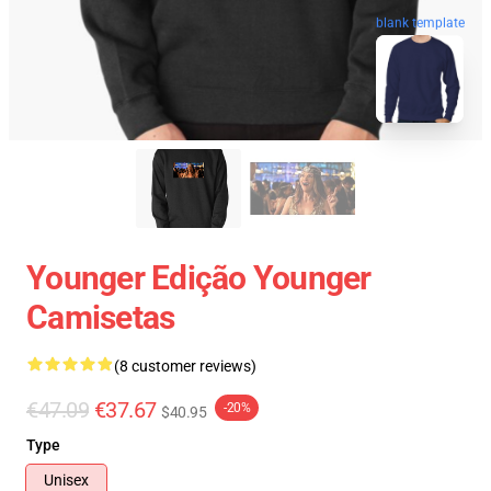
blank template
Younger Edição Younger
Camisetas
(8 customer reviews)
€47.09
€37.67
-20%
$40.95
Type
Unisex