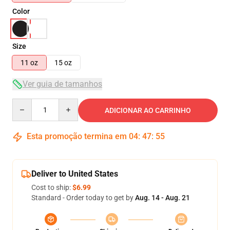
Color
Size
11 oz
15 oz
Ver guia de tamanhos
Quantity
ADICIONAR AO CARRINHO
Esta promoção termina em
04
:
47
:
55
Deliver to United States
Cost to ship:
$6.99
Standard - Order today to get by
Aug. 14 - Aug. 21