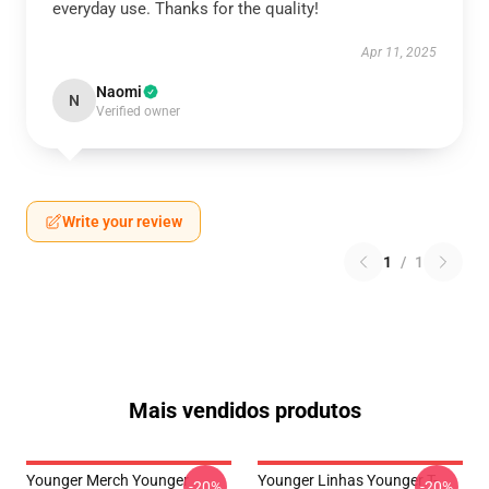
everyday use. Thanks for the quality!
Apr 11, 2025
Naomi
N
Verified owner
Write your review
1
/
1
Mais vendidos produtos
Younger Merch Younger
Younger Linhas Younger T-
-20%
-20%