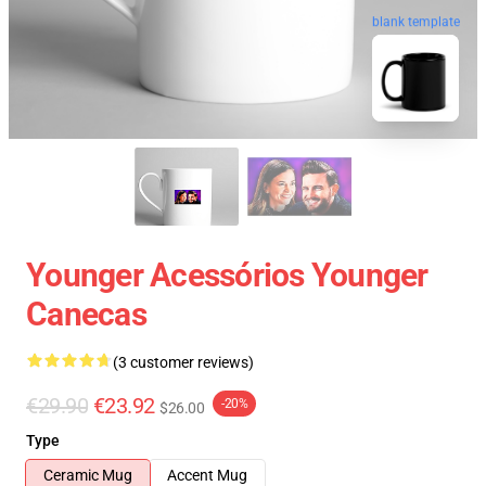
blank template
Younger Acessórios Younger
Canecas
(3 customer reviews)
€29.90
€23.92
-20%
$26.00
Type
Ceramic Mug
Accent Mug