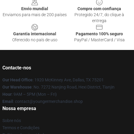
Envio mundial
Compre com confiança
Enviamos para mais de 200 países
Protegido 24/7, do clique à
entrega
Garantia internacional
Pagamento 100% seguro
Oferecido no país de uso
PayPal / MasterCard / Visa
Contacte-nos
Our Head Office
: 1920 McKinney Ave, Dallas, TX 75201
Our Warehouse
: No. 7272 Nanjing Road, Hexi District, Tianjin
Hour
: 9AM – 5PM (Mon – Fri)
Email
: contact@youngermerchandise.shop
Nossa empresa
Sobre nós
Termos e Condições