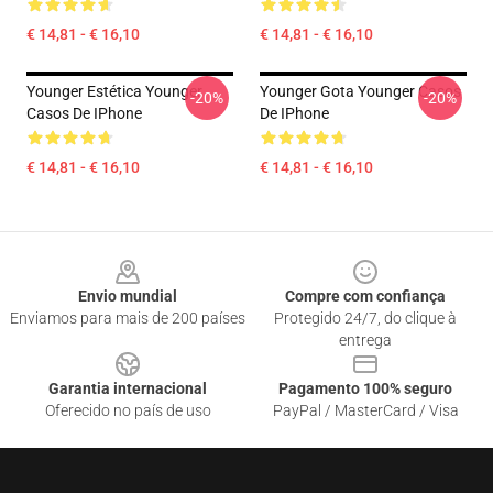
€ 14,81 - € 16,10
€ 14,81 - € 16,10
Younger Estética Younger
Younger Gota Younger Casos
-20%
-20%
Casos De IPhone
De IPhone
€ 14,81 - € 16,10
€ 14,81 - € 16,10
Footer
Envio mundial
Compre com confiança
Enviamos para mais de 200 países
Protegido 24/7, do clique à
entrega
Garantia internacional
Pagamento 100% seguro
Oferecido no país de uso
PayPal / MasterCard / Visa