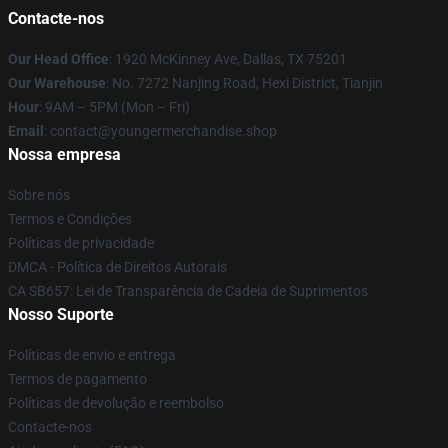
Contacte-nos
Our Head Office
: 1920 McKinney Ave, Dallas, TX 75201
Our Warehouse
: No. 7272 Nanjing Road, Hexi District, Tianjin
Hour
: 9AM – 5PM (Mon – Fri)
Email
: contact@youngermerchandise.shop
Nossa empresa
Sobre nós
Termos e Condições
Políticas de privacidade
DMCA - Política de Direitos Autorais
CA SB657: Lei de Transparência de Cadeia de Suprimentos
Nosso Suporte
Políticas de envio e entrega
Termos de pagamento
Políticas de devolução e reembolso
Contacte-nos