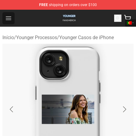
FREE
shipping on orders over $100
Younger Shop - Official Younger Merchandise Store
Open menu
Início
/
Younger Processos
/
Younger Casos de iPhone