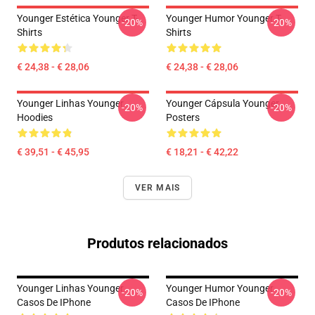
Younger Estética Younger T-
Younger Humor Younger T-
-20%
-20%
Shirts
Shirts
€ 24,38 - € 28,06
€ 24,38 - € 28,06
Younger Linhas Younger
Younger Cápsula Younger
-20%
-20%
Hoodies
Posters
€ 39,51 - € 45,95
€ 18,21 - € 42,22
VER MAIS
Produtos relacionados
Younger Linhas Younger
Younger Humor Younger
-20%
-20%
Casos De IPhone
Casos De IPhone