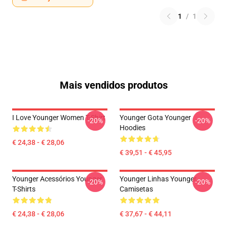
1
/
1
Mais vendidos produtos
I Love Younger Women T-Shirt
Younger Gota Younger
-20%
-20%
Hoodies
€ 24,38 - € 28,06
€ 39,51 - € 45,95
Younger Acessórios Younger
Younger Linhas Younger
-20%
-20%
T-Shirts
Camisetas
€ 24,38 - € 28,06
€ 37,67 - € 44,11