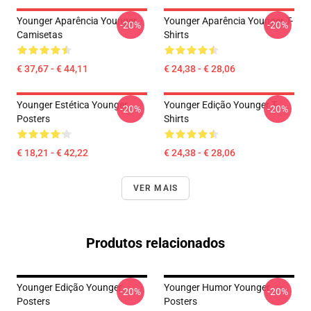
Younger Aparência Younger
Younger Aparência Younger T-
-20%
-20%
Camisetas
Shirts
€ 37,67 - € 44,11
€ 24,38 - € 28,06
Younger Estética Younger
Younger Edição Younger T-
-20%
-20%
Posters
Shirts
€ 18,21 - € 42,22
€ 24,38 - € 28,06
VER MAIS
Produtos relacionados
Younger Edição Younger
Younger Humor Younger
-20%
-20%
Posters
Posters