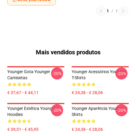
1
/
1
Mais vendidos produtos
Younger Gota Younger
Younger Acessórios Younger
-20%
-20%
Camisetas
T-Shirts
€ 37,67 - € 44,11
€ 24,38 - € 28,06
Younger Estética Younger
Younger Aparência Younger T-
-20%
-20%
Hoodies
Shirts
€ 39,51 - € 45,95
€ 24,38 - € 28,06