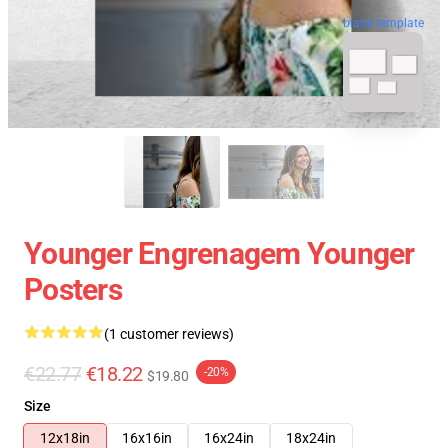
blank template
Younger Engrenagem Younger
Posters
(1 customer reviews)
€22.77
€18.22
-20%
$19.80
Size
12x18in
16x16in
16x24in
18x24in