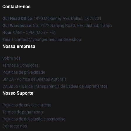
Contacte-nos
Our Head Office
: 1920 McKinney Ave, Dallas, TX 75201
Our Warehouse
: No. 7272 Nanjing Road, Hexi District, Tianjin
Hour
: 9AM – 5PM (Mon – Fri)
Email
: contact@youngermerchandise.shop
Nossa empresa
Sobre nós
Termos e Condições
Políticas de privacidade
DMCA - Política de Direitos Autorais
CA SB657: Lei de Transparência de Cadeia de Suprimentos
Nosso Suporte
Políticas de envio e entrega
Termos de pagamento
Políticas de devolução e reembolso
Contacte-nos