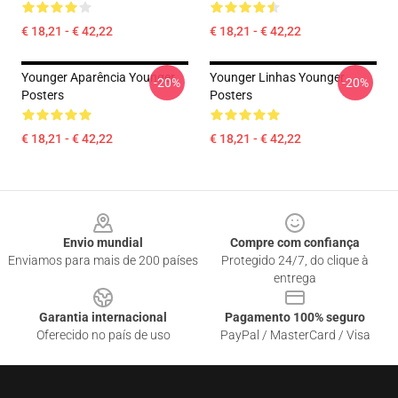
€ 18,21 - € 42,22
€ 18,21 - € 42,22
Younger Aparência Younger
Younger Linhas Younger
-20%
-20%
Posters
Posters
€ 18,21 - € 42,22
€ 18,21 - € 42,22
Footer
Envio mundial
Compre com confiança
Enviamos para mais de 200 países
Protegido 24/7, do clique à
entrega
Garantia internacional
Pagamento 100% seguro
Oferecido no país de uso
PayPal / MasterCard / Visa