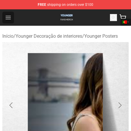
FREE
shipping on orders over $100
Younger Shop - Official Younger Merchandise Store
Open menu
Início
/
Younger Decoração de interiores
/
Younger Posters