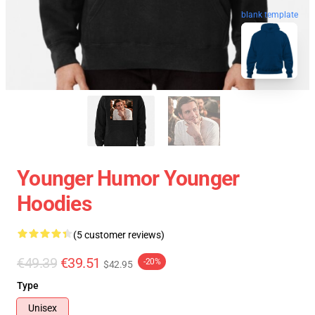
blank template
Younger Humor Younger
Hoodies
(5 customer reviews)
€49.39
€39.51
-20%
$42.95
Type
Unisex