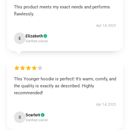
This product meets my exact needs and performs
flawlessly.
Apr 14, 2025
Elizabeth
E
Verified owner
This Younger hoodie is perfect! It’s warm, comfy, and
the quality is exactly as described. Highly
recommended!
Apr 14, 2025
Scarlett
S
Verified owner