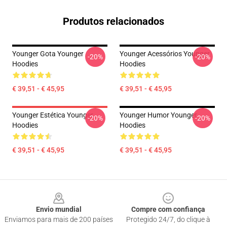
Produtos relacionados
Younger Gota Younger
Younger Acessórios Younger
-20%
-20%
Hoodies
Hoodies
€ 39,51 - € 45,95
€ 39,51 - € 45,95
Younger Estética Younger
Younger Humor Younger
-20%
-20%
Hoodies
Hoodies
€ 39,51 - € 45,95
€ 39,51 - € 45,95
Footer
Envio mundial
Compre com confiança
Enviamos para mais de 200 países
Protegido 24/7, do clique à