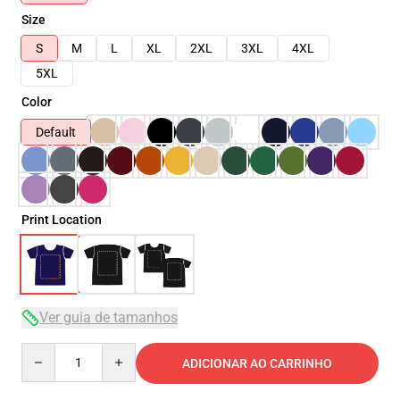
Size
S
M
L
XL
2XL
3XL
4XL
5XL
Color
Default
Print Location
Ver guia de tamanhos
Quantity
ADICIONAR AO CARRINHO