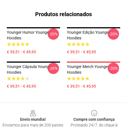
Produtos relacionados
Younger Humor Younger
Younger Edição Younger
-20%
-20%
Hoodies
Hoodies
€ 39,51 - € 45,95
€ 39,51 - € 45,95
Younger Cápsula Younger
Younger Merch Younger
-20%
-20%
Hoodies
Hoodies
€ 39,51 - € 45,95
€ 39,51 - € 45,95
Footer
Envio mundial
Compre com confiança
Enviamos para mais de 200 países
Protegido 24/7, do clique à