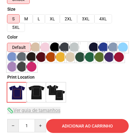
Size
S
M
L
XL
2XL
3XL
4XL
5XL
Color
Default
Print Location
Ver guia de tamanhos
Quantity
ADICIONAR AO CARRINHO