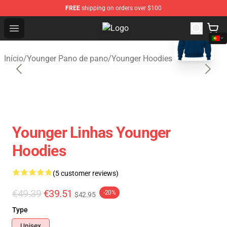
FREE
shipping on orders over $100
blank template
Open menu
Younger Shop - Official Younger M
Início
/
Younger Pano de pano
/
Younger Hoodies
Younger Linhas Younger
Hoodies
(5 customer reviews)
€49.39
€39.51
-20%
$42.95
Type
Unisex