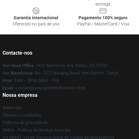
entrega
Garantia internacional
Pagamento 100% seguro
Oferecido no país de uso
PayPal / MasterCard / Visa
Contacte-nos
Our Head Office
: 1920 McKinney Ave, Dallas, TX 75201
Our Warehouse
: No. 7272 Nanjing Road, Hexi District, Tianjin
Hour
: 9AM – 5PM (Mon – Fri)
Email
: contact@youngermerchandise.shop
Nossa empresa
Sobre nós
Termos e Condições
Políticas de privacidade
DMCA - Política de Direitos Autorais
CA SB657: Lei de Transparência de Cadeia de Suprimentos